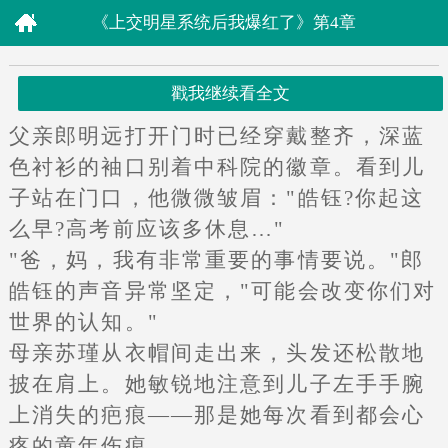
《上交明星系统后我爆红了》第4章
戳我继续看全文
父亲郎明远打开门时已经穿戴整齐，深蓝
色衬衫的袖口别着中科院的徽章。看到儿
子站在门口，他微微皱眉："皓钰?你起这
么早?高考前应该多休息…"
"爸，妈，我有非常重要的事情要说。"郎
皓钰的声音异常坚定，"可能会改变你们对
世界的认知。"
母亲苏瑾从衣帽间走出来，头发还松散地
披在肩上。她敏锐地注意到儿子左手手腕
上消失的疤痕——那是她每次看到都会心
疼的童年伤痕。