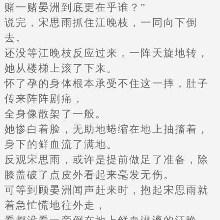
赌一赌晏洲到底更在乎谁？”
说完，宋思雨抓住江晚枝，一同向下倒
去。
还没等江晚枝反应过来，一阵天旋地转，
她从楼梯上滚了下来。
怀了孕的身体根本承受不住这一摔，肚子
传来阵阵剧痛，
全身像散架了一般。
她惨白着脸，无助地蜷缩在地上抽搐着，
身下的鲜血流了满地。
反观宋思雨，或许是提前做足了准备，除
膝盖破了点皮外看起来毫发无伤。
可等到顾晏洲闻声赶来时，抱起宋思雨就
着急忙慌地往外走，