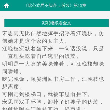
《此心渡尽不归舟：后续》第15章
戳我继续看全文
宋思雨无比自然地挥手招呼着江晚枝，仿
佛她才是这个家的女主人。
江晚枝沉默着坐下来，一句话没说，只是
一直埋头吃着自己碗里的饭菜。
明明是一大桌的美味佳肴，可江晚枝却味
同嚼蜡。
吃完晚饭，顾晏洲回书房工作，江晚枝也
想离席。
可刚走到楼梯口，就被宋思雨拦下。
宋思雨双手环胸，卸掉了好嫂子的伪装，
挑衅地附在江晚枝耳边，轻声道：