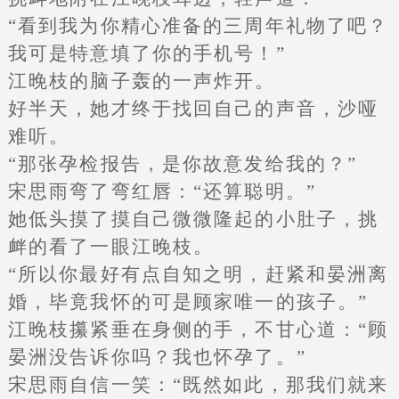
“看到我为你精心准备的三周年礼物了吧？
我可是特意填了你的手机号！”
江晚枝的脑子轰的一声炸开。
好半天，她才终于找回自己的声音，沙哑
难听。
“那张孕检报告，是你故意发给我的？”
宋思雨弯了弯红唇：“还算聪明。”
她低头摸了摸自己微微隆起的小肚子，挑
衅的看了一眼江晚枝。
“所以你最好有点自知之明，赶紧和晏洲离
婚，毕竟我怀的可是顾家唯一的孩子。”
江晚枝攥紧垂在身侧的手，不甘心道：“顾
晏洲没告诉你吗？我也怀孕了。”
宋思雨自信一笑：“既然如此，那我们就来