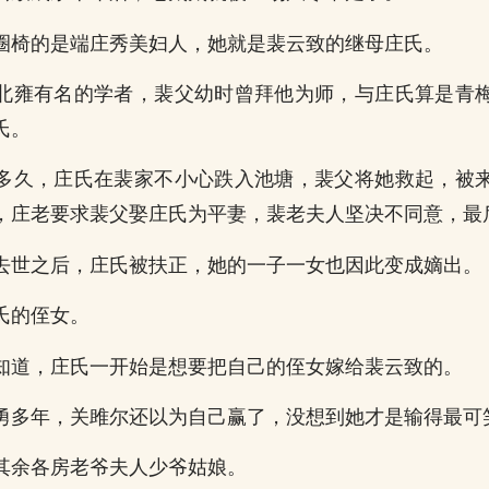
圈椅的是端庄秀美妇人，她就是裴云致的继母庄氏。
北雍有名的学者，裴父幼时曾拜他为师，与庄氏算是青
氏。
多久，庄氏在裴家不小心跌入池塘，裴父将她救起，被
，庄老要求裴父娶庄氏为平妻，裴老夫人坚决不同意，最
去世之后，庄氏被扶正，她的一子一女也因此变成嫡出。
氏的侄女。
知道，庄氏一开始是想要把自己的侄女嫁给裴云致的。
勇多年，关雎尔还以为自己赢了，没想到她才是输得最可
其余各房老爷夫人少爷姑娘。