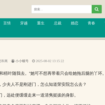
言情
穿越
重生
总裁
婚恋
青春
想和离
小小螺号
2025-08-02 13:15:22
嬷和梧叶随我去。”她可不想再带着只会给她拖后腿的丫环
，少夫人不是刚进门，怎么知道荣安院怎么去？
门，远处便缓缓走来一道清隽挺拔的身影。