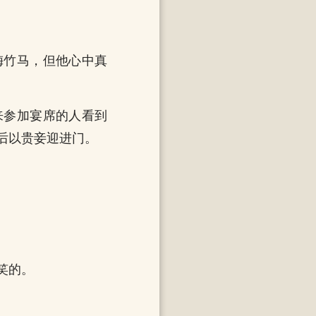
梅竹马，但他心中真
来参加宴席的人看到
后以贵妾迎进门。
笑的。