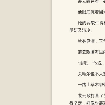
裴云致穿着一
他眼底沉着幽
她的容貌生得
明妍又清冷。
兰芬灵濯，玉
裴云致脑海里
“走吧。”他
关雎尔也不大
一路上草木郁
裴云致打量了
得坚定，好像对裴