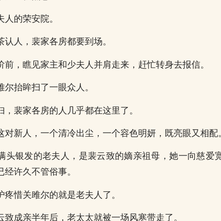
夫人的荣安院。
茶认人，裴家各房都要到场。
阶前，瞧见家主和少夫人并肩走来，赶忙转身去报信。
雎尔抬眸扫了一眼众人。
妇，裴家各房的人几乎都在这里了。
这对新人，一个清冷出尘，一个容色明妍，既亮眼又相配
满头银发的老夫人，是裴云致的嫡亲祖母，她一向慈爱
已经许久不管俗事。
护疼惜关雎尔的就是老夫人了。
云致成亲半年后，老太太就被一场风寒带走了。