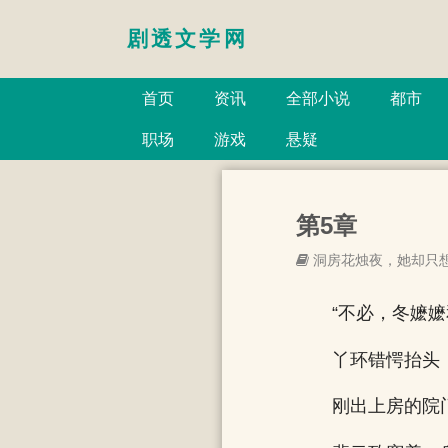
剧透文学网
首页
资讯
全部小说
都市
职场
游戏
悬疑
第5章
洞房花烛夜，她却只
“不必，冬嬷
丫环错愕抬头
刚出上房的院