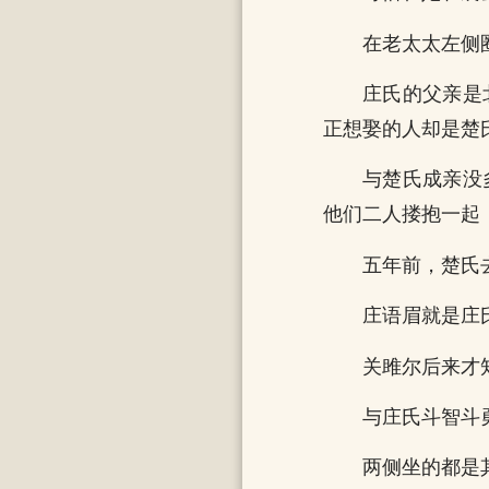
在老太太左侧
庄氏的父亲是
正想娶的人却是楚
与楚氏成亲没
他们二人搂抱一起
五年前，楚氏
庄语眉就是庄
关雎尔后来才
与庄氏斗智斗
两侧坐的都是