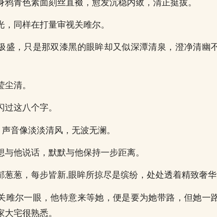
身鸦青色素面刻丝直裰，愈发沉稳内敛，清正挺拔。
光，同样在打量审视关雎尔。
极盛，只是那双漆黑的眼眸却又似深潭清泉，澄净清幽
莹尘清。
闪过这八个字。
说，声音像淡淡清风，无波无澜。
想与他说话，默默与他保持一步距离。
郁葱葱，每步皆新,眼眸所掠尽是缤纷，处处透着精致奢华
关雎尔一眼，他特意来等她，便是要为她带路，但她一
家大宅很熟悉。