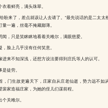
个衣着鲜亮，满头珠翠。
妇给盼来了，差点就该让人去请了。”最先说话的是二太太
打量一遍，丝毫不掩藏鄙薄。
罔闻，只是笑眯眯地看着关雎尔，满眼慈爱。
凝，脸上几乎没有任何笑意。
嫁进来不知深浅，还想方设法要得到庄氏等人的认可。
事是徒劳。
首，门生故吏遍天下，庄家自从庄老仙逝，势力远不如
望裴家造福庄家，为她的侄儿们谋前程。
出个关雎尔。