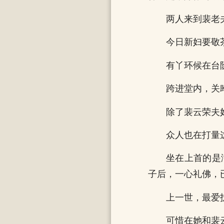
两人来到裴老
今日新妇要敬
有丫环候在台
跨进堂内，关
除了裴云荣夫
众人也在打量
坐在上首的是
子后，一心礼佛，
上一世，最爱
可惜在她和裴