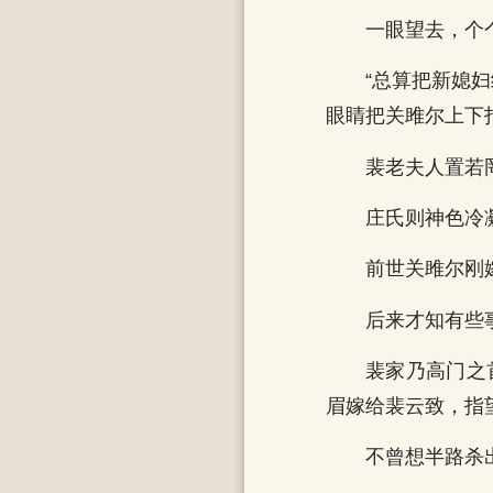
一眼望去，个
“总算把新媳
眼睛把关雎尔上下
裴老夫人置若
庄氏则神色冷
前世关雎尔刚
后来才知有些
裴家乃高门之
眉嫁给裴云致，指
不曾想半路杀