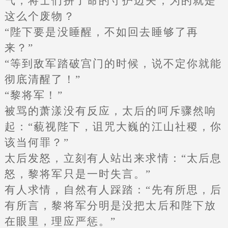
气，将士们拼了命的守护边关，为的就是
这么个废物？
“陛下要是没睡醒，不如回去睡够了再
来？”
“等到敌军踏破宫门的时候，说不定你就能
彻底清醒了！”
“黎将军！”
被骂的萧漾没有反应，太后的呵斥骤然响
起：“藐视陛下，诅咒大巍的江山社稷，你
该当何罪？”
太后发怒，立刻有人站出来求情：“太后息
怒，黎将军只是一时失言。”
有人求情，自然有人踩踏：“先有所思，后
有所言，黎将军分明是没把太后和陛下放
在眼里，理应严惩。”