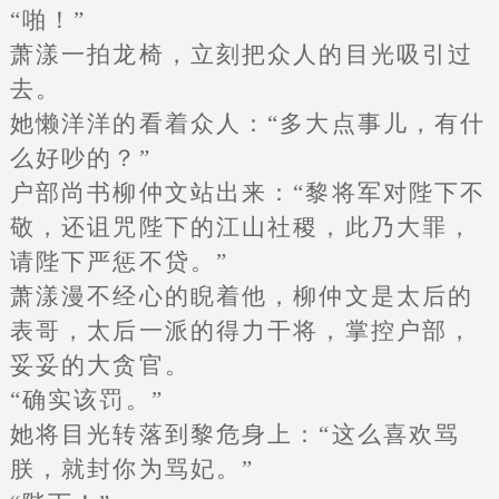
“啪！”
萧漾一拍龙椅，立刻把众人的目光吸引过
去。
她懒洋洋的看着众人：“多大点事儿，有什
么好吵的？”
户部尚书柳仲文站出来：“黎将军对陛下不
敬，还诅咒陛下的江山社稷，此乃大罪，
请陛下严惩不贷。”
萧漾漫不经心的睨着他，柳仲文是太后的
表哥，太后一派的得力干将，掌控户部，
妥妥的大贪官。
“确实该罚。”
她将目光转落到黎危身上：“这么喜欢骂
朕，就封你为骂妃。”