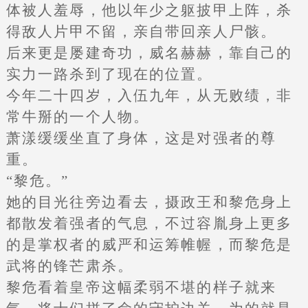
体被人羞辱，他以年少之躯披甲上阵，杀
得敌人片甲不留，亲自带回亲人尸骸。
后来更是屡建奇功，威名赫赫，靠自己的
实力一路杀到了现在的位置。
今年二十四岁，入伍九年，从无败绩，非
常牛掰的一个人物。
萧漾缓缓坐直了身体，这是对强者的尊
重。
“黎危。”
她的目光往旁边看去，摄政王和黎危身上
都散发着强者的气息，不过容胤身上更多
的是掌权者的威严和运筹帷幄，而黎危是
武将的锋芒肃杀。
黎危看着皇帝这幅柔弱不堪的样子就来