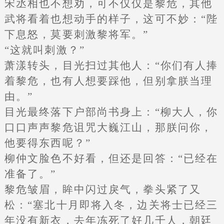
宋丞相也不想劝，可不仅仅是黎危，其他
武将看着也想动手的样子，这可不妙：“陛
下息怒，莫要刺激黎将军。”
“这就叫刺激？”
萧漾转头，目光扫过其他人：“你们有人捧
着黎危，也有人想要踩他，但别拿朕当理
由。”
目光最终落下户部尚书身上：“柳大人，你
口口声声黎危诅咒大巍江山，那朕问你，
他要得东西呢？”
柳仲文脸色不好看，但还是回答：“已经在
准备了。”
黎危皱眉，眸中闪过戾气，拳头紧了又
松：“塞北十月即将入冬，边关将士已经三
年没有新衣，去年冻死了好几千人，朝廷