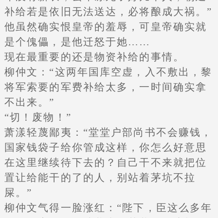
补给若是依旧无法送达，必将酿成大祸。”
他虽然确实恨皇帝的羞辱，可皇帝确实就
是个傀儡，是他迁怒于她……
现在最重要的还是物资补给的事情。
柳仲文：“这两年国库空虚，入不敷出，黎
将军索要的军费补给太多，一时间确实拿
不出来。”
“切！废物！”
萧漾轻蔑鄙夷：“堂堂户部尚书不会赚钱，
国家钱袋子给你管成这样，你怎么好意思
在这里继续待下去的？自己干不来就把位
置让给能干的了的人，别站着茅坑不拉
屎。”
柳仲文气得一脸涨红：“陛下，臣这么多年