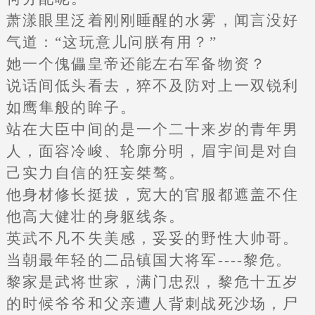
萧漾眼里泛着刚刚睡醒的水雾，闻言没好
气道：“这玩意儿问朕有用？”
她一个傀儡皇帝还能左右军备物资？
说话间低头看去，猝不及防对上一双锐利
如鹰隼般的眸子。
站在大臣中间的是一个二十来岁的青年男
人，面容冷峻、轮廓分明，眉宇间是对自
己实力自信的狂妄桀骜。
他身材修长挺拔，宽大的官服都遮盖不住
他高大健壮的身躯线条。
英武不凡不失美感，妥妥的野性大帅哥。
当朝最年轻的二品镇国大将军----黎危。
黎家是武将世家，满门忠烈，黎危十五岁
的时候爷爷和父亲遭人背刺战死沙场，尸