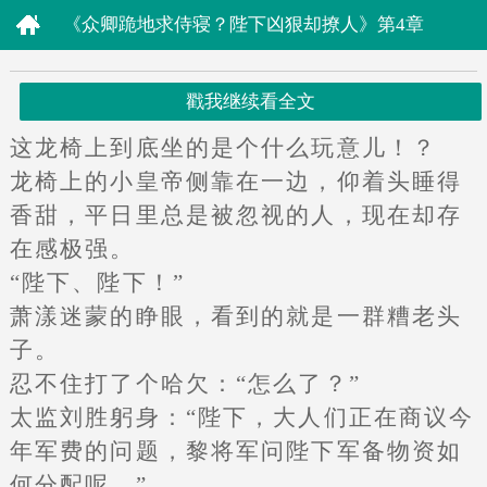
《众卿跪地求侍寝？陛下凶狠却撩人》第4章
戳我继续看全文
这龙椅上到底坐的是个什么玩意儿！？
龙椅上的小皇帝侧靠在一边，仰着头睡得
香甜，平日里总是被忽视的人，现在却存
在感极强。
“陛下、陛下！”
萧漾迷蒙的睁眼，看到的就是一群糟老头
子。
忍不住打了个哈欠：“怎么了？”
太监刘胜躬身：“陛下，大人们正在商议今
年军费的问题，黎将军问陛下军备物资如
何分配呢。”