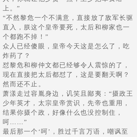
上。”
“不然黎危一个不满意，直接放了敌军长驱
直入，朕这个皇帝要死，太后和柳家也一
个都跑不掉！”
众人已经傻眼，皇帝今天这是怎么了，吃
炸药了？
怼黎危和柳仲文都已经够令人震惊的了，
现在直接把太后都怼了，这是要翻天啊？
然而还不止。
萧漾走过容胤身边，讥笑且鄙夷：“摄政王
少年英才，太宗皇帝赏识，先帝也重用，
结果你摄个政，好像什么也没控制住，
呵……”
最后那一个‘呵’，胜过千言万语，嘲讽至