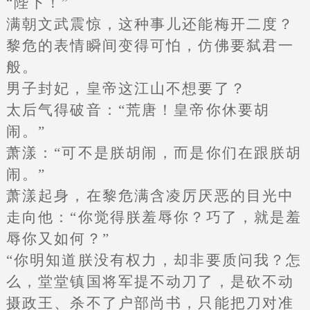
“陛下！”
满朝文武震惊，这种事儿还能梅开二度？
黎危的表情瞬间变得可怕，仿佛要弑君一
般。
男子封妃，皇帝这江山不想要了？
太后气得破音：“荒唐！皇帝你休要胡
闹。”
萧漾：“可不是朕胡闹，而是你们在跟朕胡
闹。”
萧漾起身，在黎危满含凌厉厌恶的目光中
走向他：“你觉得朕羞辱你？巧了，就是羞
辱你又如何？”
“你明知道朕没有权力，却非要质问我？怎
么，堂堂镇国将军提不动刀了，是砍不动
摄政王、杀不了户部尚书，只能把刀对准