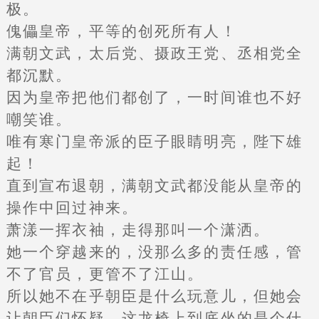
极。
傀儡皇帝，平等的创死所有人！
满朝文武，太后党、摄政王党、丞相党全
都沉默。
因为皇帝把他们都创了，一时间谁也不好
嘲笑谁。
唯有寒门皇帝派的臣子眼睛明亮，陛下雄
起！
直到宣布退朝，满朝文武都没能从皇帝的
操作中回过神来。
萧漾一挥衣袖，走得那叫一个潇洒。
她一个穿越来的，没那么多的责任感，管
不了官员，更管不了江山。
所以她不在乎朝臣是什么玩意儿，但她会
让朝臣们怀疑，这龙椅上到底坐的是个什