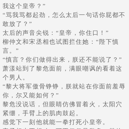
我这个皇帝？”
“骂我骂都起劲，怎么太后一句话你屁都不
敢放了？”
太后的声音尖锐：“皇帝，你住口！”
柳仲文和宋丞相也试图拦住她：“陛下慎
言。”
“慎言？你们做得出来，朕还不能说了？”
萧漾站到了黎危面前，满眼嘲讽的看着这
个男人。
“黎大将军傲骨铮铮，朕就站在你面前羞辱
你，尔又能如何？”
黎危没说话，但眼睛仿佛冒着火，太阳穴
紧绷，手臂上的肌肉鼓起。
感觉下一刻他就能一拳打死小皇帝。