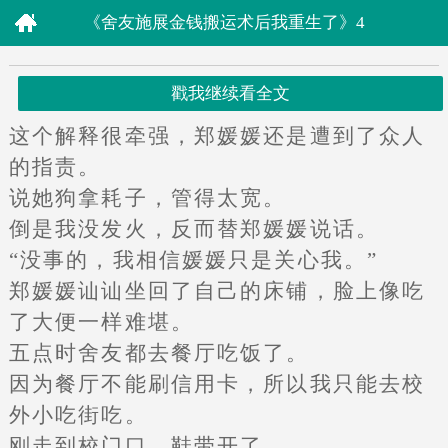
《舍友施展金钱搬运术后我重生了》4
戳我继续看全文
这个解释很牵强，郑媛媛还是遭到了众人
的指责。
说她狗拿耗子，管得太宽。
倒是我没发火，反而替郑媛媛说话。
“没事的，我相信媛媛只是关心我。”
郑媛媛讪讪坐回了自己的床铺，脸上像吃
了大便一样难堪。
五点时舍友都去餐厅吃饭了。
因为餐厅不能刷信用卡，所以我只能去校
外小吃街吃。
刚走到校门口，鞋带开了。