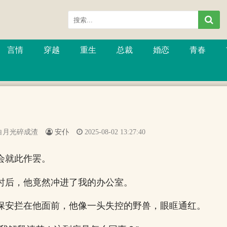
言情
穿越
重生
总裁
婚恋
青春
白月光碎成渣
安仆
2025-08-02 13:27:40
会就此作罢。
时后，他竟然冲进了我的办公室。
保安拦在他面前，他像一头失控的野兽，眼眶通红。