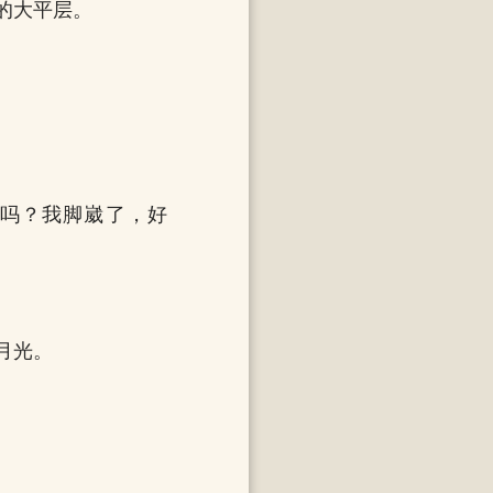
的大平层。
下吗？我脚崴了，好
月光。