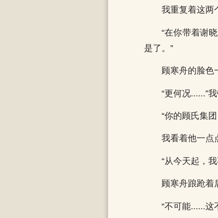
我重复着这两
“在你带着谢
是了。”
顾寒舟的脸色
“更何况...
“你的顾氏集
我看着他一点
“从今天起，我不
顾寒舟踉跄着
“不可能.....