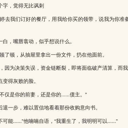
个字，觉得无比讽刺
晓婷去我们订好的餐厅，用我给你买的领带，说我为你准
一白，嘴唇翕动，似乎想说什么。
...”我顿了顿，从抽屉里拿出一份文件，扔在他面前。
团，因为决策失误，资金链断裂，即将面临破产清算，而我
点变得灰败的脸。
仅是你的前妻，还是你的......债主。”
后退一步，难以置信地看着那份收购意向书。
.这不可能......”他喃喃自语，“我重生了，我明明可以......”