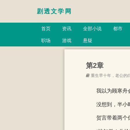
剧透文学网
首页
资讯
全部小说
都市
职场
游戏
悬疑
第2章
重生早十年，老公的
我以为顾寒舟
没想到，半小
贺言带着两个