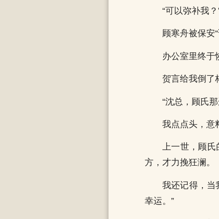
“可以弥补我？
顾寒舟被保安“
办公室里终于
贺言给我倒了
“沈总，顾氏
我点点头，意
上一世，顾氏
方，才力挽狂澜。
我还记得，当
幸运。”