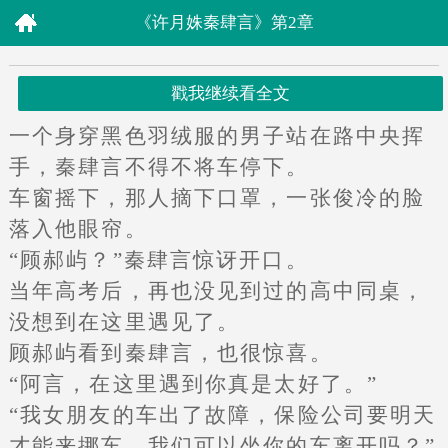
《许月姝秦肆言》第2章
戳我继续看全文
一个身穿黑色羽绒服的男子站在路中央挥
手，秦肆言不得不将车停下。
车窗摇下，那人摘下口罩，一张俊冷的脸
落入他眼帘。
“顾郝屿？”秦肆言惊讶开口。
当年高考后，再也没见到过的高中同桌，
没想到在这里遇见了。
顾郝屿看到秦肆言，也很惊喜。
“阿言，在这里遇到你真是太好了。”
“我女朋友的车出了故障，保险公司要明天
才能来挪车，我们可以坐你的车离开吗？”