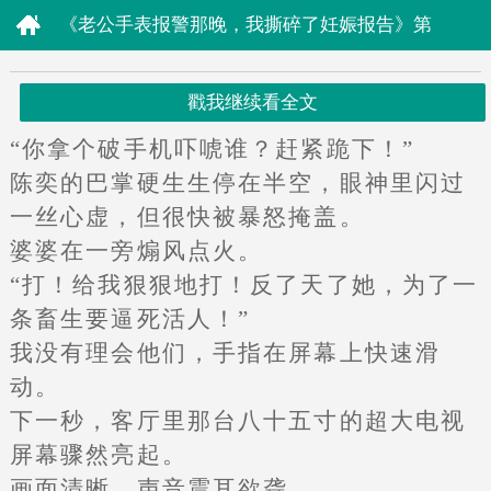
《老公手表报警那晚，我撕碎了妊娠报告》第
5章
戳我继续看全文
“你拿个破手机吓唬谁？赶紧跪下！”
陈奕的巴掌硬生生停在半空，眼神里闪过
一丝心虚，但很快被暴怒掩盖。
婆婆在一旁煽风点火。
“打！给我狠狠地打！反了天了她，为了一
条畜生要逼死活人！”
我没有理会他们，手指在屏幕上快速滑
动。
下一秒，客厅里那台八十五寸的超大电视
屏幕骤然亮起。
画面清晰，声音震耳欲聋。