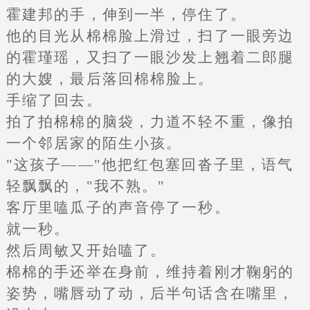
霍建邦的手，伸到一半，停住了。
他的目光从棉棉脸上滑过，扫了一眼旁边
的霍瑾瑶，又扫了一眼沙发上翘着二郎腿
的大嫂，最后落回棉棉脸上。
手缩了回去。
拍了拍棉棉的脑袋，力道不轻不重，像拍
一个邻居家的陌生小孩。
"这孩子——"他把红包塞回沓子里，语气
轻飘飘的，"我不熟。"
客厅里嗑瓜子的声音停了一秒。
就一秒。
然后周敏又开始嗑了。
棉棉的手还举在身前，维持着刚才鞠躬的
姿势，嘴唇动了动，后半句话含在嘴里，