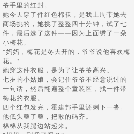
爷手里的红封。
她今天穿了件红色棉袄，是我上周带她去
商场挑的，她挑了整整四十分钟，试了七
件，最后选了这件——因为上面绣了一朵
小梅花。
"妈妈，梅花是冬天开的，爷爷说他喜欢梅
花。"
她穿这件衣服，是为了让爷爷高兴。
七岁的小姑娘，会记住爷爷不经意说过的
一句话，然后翻遍整个童装区，找一件带
梅花的衣服。
四个红包发完，霍建邦手里还剩下一沓。
他低头整了整，把散的码齐。
棉棉从我腿边站起来。