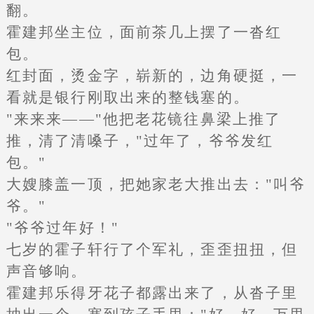
翻。
霍建邦坐主位，面前茶几上摆了一沓红
包。
红封面，烫金字，崭新的，边角硬挺，一
看就是银行刚取出来的整钱塞的。
"来来来——"他把老花镜往鼻梁上推了
推，清了清嗓子，"过年了，爷爷发红
包。"
大嫂膝盖一顶，把她家老大推出去："叫爷
爷。"
"爷爷过年好！"
七岁的霍子轩行了个军礼，歪歪扭扭，但
声音够响。
霍建邦乐得牙花子都露出来了，从沓子里