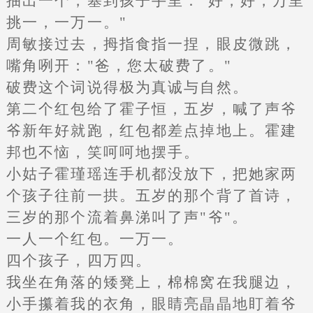
抽出一个，塞到孩子手里："好，好，万里
挑一，一万一。"
周敏接过去，拇指食指一捏，眼皮微跳，
嘴角咧开："爸，您太破费了。"
破费这个词说得极为真诚与自然。
第二个红包给了霍子恒，五岁，喊了声爷
爷新年好就跑，红包都差点掉地上。霍建
邦也不恼，笑呵呵地摆手。
小姑子霍瑾瑶连手机都没放下，把她家两
个孩子往前一拱。五岁的那个背了首诗，
三岁的那个流着鼻涕叫了声"爷"。
一人一个红包。一万一。
四个孩子，四万四。
我坐在角落的矮凳上，棉棉窝在我腿边，
小手攥着我的衣角，眼睛亮晶晶地盯着爷