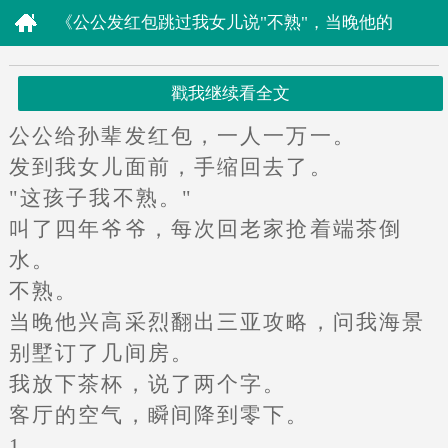
《公公发红包跳过我女儿说"不熟"，当晚他的
三亚行没了》第1章
戳我继续看全文
公公给孙辈发红包，一人一万一。
发到我女儿面前，手缩回去了。
"这孩子我不熟。"
叫了四年爷爷，每次回老家抢着端茶倒
水。
不熟。
当晚他兴高采烈翻出三亚攻略，问我海景
别墅订了几间房。
我放下茶杯，说了两个字。
客厅的空气，瞬间降到零下。
1