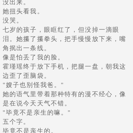
没出来。
她扭头看我。
没哭。
七岁的孩子，眼眶红了，但没掉一滴眼
泪。她攥了攥拳头，把手慢慢放下来，嘴
角抿出一条线。
像是怕丢了我的脸。
霍瑾瑶终于放下手机，把腿一盘，朝我这
边歪了歪脑袋。
"嫂子也别怪我爸。"
她的语气里带着那种特有的漫不经心，像
是在说今天天气不错。
"毕竟不是亲生的嘛。"
五个字。
毕竟不是亲生的。