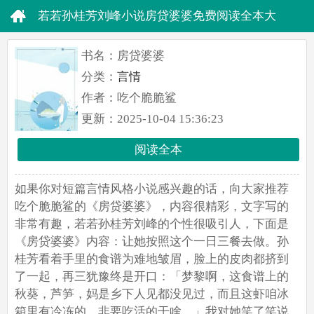
若若孙桂芳刘峰小说房贷婆婆免费阅读全本大
结局
书名：房贷婆婆
分类：
言情
作者：吃个脆脆鲨
更新：2025-10-04 15:36:23
阅读全本
如果你对短篇言情风格小说感兴趣的话，向大家推荐
吃个脆脆鲨的《房贷婆婆》，内容很精彩，文字写的
非常有趣，若若孙桂芳刘峰的个性很吸引人，下面是
《房贷婆婆》内容：让她按照这个一日三餐去做。孙
桂芳看着手里的食谱为难地皱眉，脸上的皮肉都挤到
了一起，再三犹豫终是开口：「梦黎啊，这食谱上的
秋葵，芦笋，妈是乡下人见都没见过，而且这虾咱冰
箱里有冷冻的，非要吃活的干啥。」我对她笑了笑说