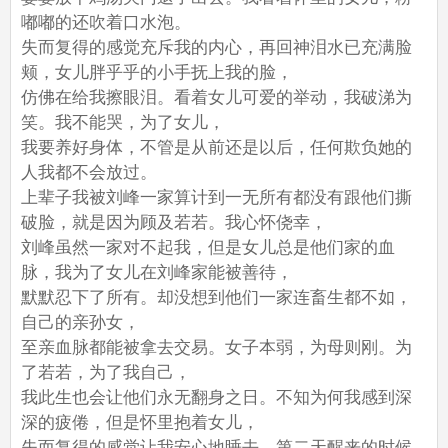
嘟嘟的还吹着口水泡。
失而复得的感觉充斥我的内心，再回神泪水已充满脸
颊，女儿胖乎乎的小手抚上我的脸，
仿佛在给我擦眼泪。看着女儿可爱的举动，我破涕为
笑。我不能哭，为了女儿，
我要养好身体，不管是从前还是以后，任何欺负她的
人我都不会放过。
上辈子我被刘峰一家算计到一无所有都没有跟他们撕
破脸，就是因为顾及若若。我心怀侥幸，
刘峰虽然一家对不起我，但是女儿总是他们家的血
脉，我为了女儿在刘峰家能被善待，
默默忍下了所有。却没想到他们一家连畜生都不如，
自己的亲孙女，
至亲血脉都能被拿去交易。女子本弱，为母则刚。为
了若若，为了我自己，
我此生也会让他们永无翻身之日。不知为何我感到深
深的疲倦，但是怀里抱着女儿，
失而复得的感觉让我安心地睡去。第二天醒来的时候