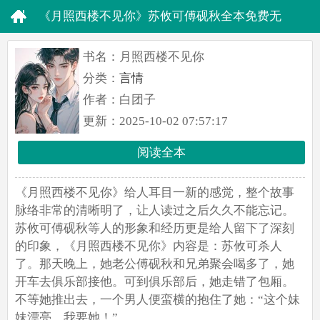
《月照西楼不见你》苏攸可傅砚秋全本免费无
删减版小说在线阅读
书名：月照西楼不见你
分类：
言情
作者：白团子
更新：2025-10-02 07:57:17
阅读全本
《月照西楼不见你》给人耳目一新的感觉，整个故事
脉络非常的清晰明了，让人读过之后久久不能忘记。
苏攸可傅砚秋等人的形象和经历更是给人留下了深刻
的印象，《月照西楼不见你》内容是：苏攸可杀人
了。那天晚上，她老公傅砚秋和兄弟聚会喝多了，她
开车去俱乐部接他。可到俱乐部后，她走错了包厢。
不等她推出去，一个男人便蛮横的抱住了她：“这个妹
妹漂亮，我要她！”......