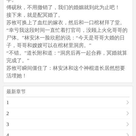
傅砚秋，不用撤销了，我们的婚姻就到此为止吧！
接下来，就是配冥婚了。
苏攸可换上了血红的嫁衣，然后和一口棺材拜了堂。
“幸亏我这段时间一直忙着打官司，没顾上火化哥哥的
尸体。”林安沐一脸欣慰的说：“今天是哥哥大婚的日
子，哥哥和嫂嫂可以在棺材里洞房。”
“不错。”道长附和道：“洞房后再一起合葬，冥婚就算
完成了。”
苏攸可瞬间僵住了：林安沐和这个神棍道长居然想要
活埋她！
最新章节
1
2
3
4