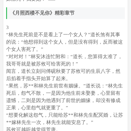
《月照西楼不见你》精彩章节
3
“林先生死前是不是看上了一个女人？”道长煞有其事
的说：“他想得到这个女人，但是没有得到，反而被这
个女人害死了。”
“对对对！”林安沐连忙附和：“道长，您算得太准了，
我哥哥就是被苏攸可给害死的！”
闻言，道长立刻问傅砚秋要了苏攸可的生辰八字，然
后掐着手指头开始算了起来。
“果然，苏**和林先生前世有姻缘。”道长说：“林先生
死后，怨气不散，一是因为他生前未娶妻，心里留有
遗憾，二则是因为他遇到了前世的姻缘，却没有修成
正果，心里怨气就更重了。”
“想要化解这怨气，只能给苏**和林先生配冥婚，让苏
**嫁林先生一次，林先生就能安息了。”
苏攸可越听越觉得荒唐。