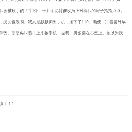
不还我会被砍手的！”门外，十几个花臂催收员正对着我的房子指指点点。
，没哭也没闹。我只是默默掏出手机，按下了110。顺便，冲着窗外早
手势。婆婆尖叫着扑上来抢手机，被我一脚狠踹在心窝上。她以为我
债了！”