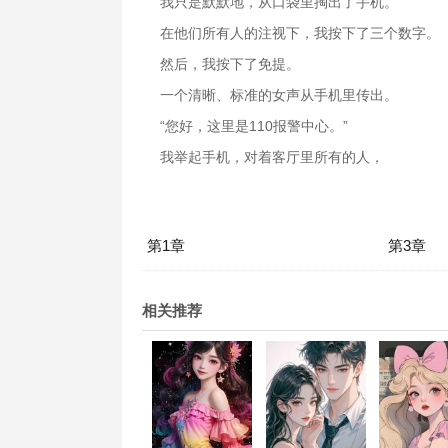
我只是默默地，从口袋里掏出了手机。
在他们所有人的注视下，我按下了三个数字。
然后，我按下了免提。
一个清晰、标准的女声从手机里传出。
“您好，这里是110报警中心。”
我举起手机，对着客厅里所有的人，
第1章
第3章
相关推荐