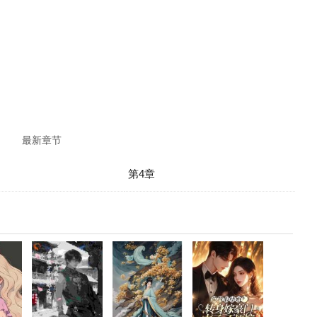
最新章节
第4章