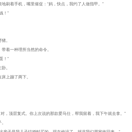
地刷着手机，嘴里催促：“妈，快点，我约了人做指甲。”
钱！”
野猪。
，带着一种理所当然的命令。
蛋！”
主卧。
在床上蹦了两下。
号，对，顶层复式。你上次说的那款爱马仕，帮我留着，我下午就去拿。”
子。
这房子是我儿子结婚时买的，现在他没了，就该我们周家收回来。”