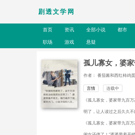
剧透文学网
首页
资讯
全部小说
都市
职场
游戏
悬疑
孤儿寡女，婆家
作者： 番茄酱和西红柿鸡
言情
连载中
《孤儿寡女，婆家带九百万
明了，让人读过之后久久不
《孤儿寡女，婆家带九百万
闺女还债了！”婆婆带着开