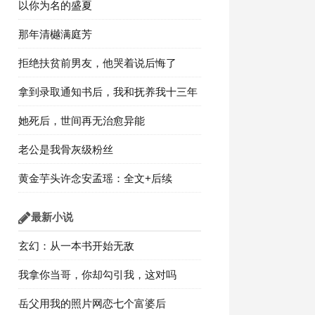
以你为名的盛夏
那年清樾满庭芳
拒绝扶贫前男友，他哭着说后悔了
拿到录取通知书后，我和抚养我十三年
的姐姐断绝关系
她死后，世间再无治愈异能
老公是我骨灰级粉丝
黄金芋头许念安孟瑶：全文+后续
最新小说
玄幻：从一本书开始无敌
我拿你当哥，你却勾引我，这对吗
岳父用我的照片网恋七个富婆后