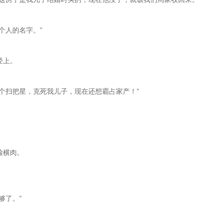
个人的名字。”
经上。
个扫把星，克死我儿子，现在还想霸占家产！”
脸横肉。
够了。”