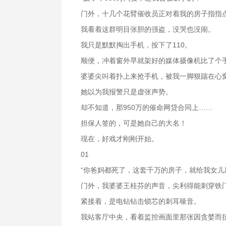
门外，十几个花臂催收员正对着我的房子指指
我看着这群明目张胆的强盗，没哭也没闹。
我只是默默掏出手机，按下了110。
顺便，冲着窗外早就架好的媒体摄像机比了个
婆婆尖叫着扑上来抢手机，被我一脚狠踹在心
她以为我报警只是虚张声势。
却不知道，那950万的催命网贷合同上……
担保人签的，可是她自己的大名！
现在，好戏才刚刚开始。
01
“你爸妈都死了，这套千万的房子，就给我女儿
门外，我婆婆王桂芬的声音，尖利得能刺穿铁
紧接着，是电钻钻击锁芯的刺耳噪音。
我站客厅中央，看着监控画面里那张因贪婪而