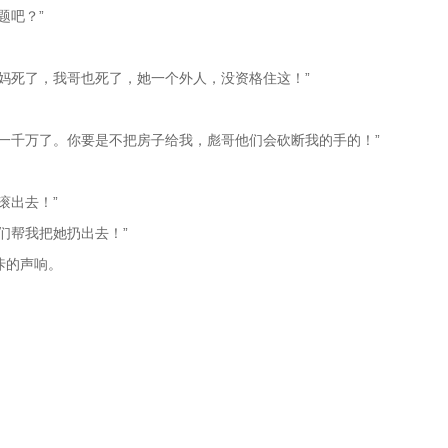
题吧？”
。
妈死了，我哥也死了，她一个外人，没资格住这！”
一千万了。你要是不把房子给我，彪哥他们会砍断我的手的！”
滚出去！”
们帮我把她扔出去！”
咔的声响。