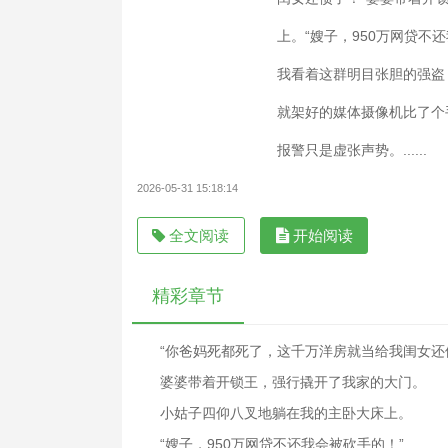
上。“嫂子，950万网贷
我看着这群明目张胆的强盗
就架好的媒体摄像机比了个
报警只是虚张声势。......
2026-05-31 15:18:14
全文阅读
开始阅读
精彩章节
“你爸妈死都死了，这千万洋房就当给我闺女还
婆婆带着开锁王，强行撬开了我家的大门。
小姑子四仰八叉地躺在我的主卧大床上。
“嫂子，950万网贷不还我会被砍手的！”