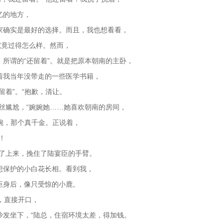
忆的地方，
家确实是最好的选择。而且，我也想看看，
究竟过得怎么样。然而，
所谓的“还留着”。就是把原本朝南的主卧，
着我当年没带走的一些医学书籍，
留着”。“抱歉，清让。
丝尴尬，“婉婉她……她喜欢朝南的房间，
陆婉，那个真千金。正说着，
！
扑了上来，挽住了陆宴臣的手臂。
想保护的小白花长相。看到我，
臣身后，像只受惊的小鹿。
绍，直接开口，
沙发坐下，“陆总，住宿环境太差，得加钱。