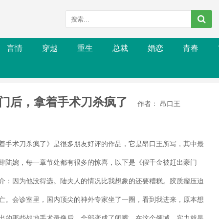
言情
穿越
重生
总裁
婚恋
青春
门后，拿着手术刀杀疯了
作者： 昂口王
着手术刀杀疯了》是很多朋友好评的作品，它是昂口王所写，其中最
肆陆婉，每一章节处都有很多的惊喜，以下是《假千金被赶出豪门
介：因为他没得选。陆夫人的情况比我想象的还要糟糕。胶质瘤压迫
亡。会诊室里，国内顶尖的神外专家坐了一圈，看到我进来，原本想
出的那些战地手术录像后，全部变成了闭嘴。在这个领域，实力就是