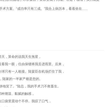
术方案。“成功率只有三成。”我合上病历本，看着坐在......
那天，算命的说我天生煞星，
没看我一眼，任由保镖将我丢进雨里。后来，
全球只有一人敢接。陆宴臣在机场拦住了我，
亲，陆家的一半家产都是您的。
静地笑了。“陆总，我的手术刀不救畜生。
那种潮湿、黏腻的触感，
在口袋里震动个不停。我叹了口气，