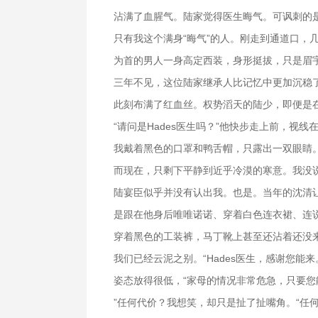
沾满了血腥气。陆家觉得医生晦气。可讽刺的
只有我这个满身“晦气”的人。刚走到通道口，
为首的男人一身高定西装，身形挺拔，只是眉
三年不见，这位陆家继承人比记忆中更加沉稳
此刻布满了红血丝。权势滔天的陆少，即便是
“请问是Hades医生吗？”他快步走上前，视
我戴着黑色的口罩和鸭舌帽，只露出一双眼睛
而现在，只剩下平静到近乎冷漠的寒意。我没
陆宴臣似乎并没有认出我。也是。当年的沈清
是跟在他身后唯唯诺诺、穿着白色连衣裙、连
穿着黑色的工装裤，马丁靴上甚至还沾着还没
我们已经云泥之别。“Hades医生，感谢您能
姿态放得很低，“家母的情况非常危急，只要
”任何代价？我想笑，却只是扯了扯嘴角。“任