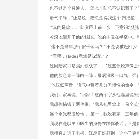
也不过是个普通人。“怎么？陆总不认识我了？
语气平静，“还是说，陆总觉得我这个‘扫把星
”“真的是你……”陆宴臣上前一步，下意识地
冷漠地避开了他的触碰。他的手僵在半空中。
“这不是当年那个假千金吗？”“不是说被赶回乡
”“天哪，Hades竟然是沈清让？
这回陆家可是踢到铁板了……”这些议论声像
他的脸色青一阵白一阵，最后深吸一口气，强
”他压低声音，语气中带着几分习惯性的命令，
我们回家再说。”回家？这两个字从他嘴里说出
我想你搞错了两件事。”我从包里拿出一份全
连个余光都没给他，“第一，我没有家，三年
我现在是以主刀医生的身份在跟你谈话，不是
我径直走进了电梯。江肆正好赶到，这小子穿