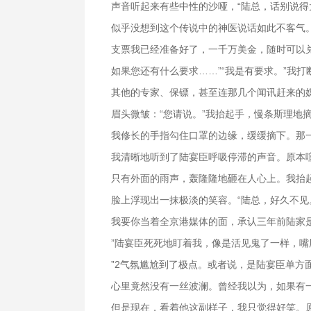
声音听起来有些中性的沙哑，“陆总，话别说得
似乎没想到这个传说中的神医说话如此不客气
支票我已经准备好了，一千万美金，随时可以
如果您还有什么要求……”“我是有要求。”我
其他的专家、保镖，甚至连那几个闻讯赶来的
眉头微皱：“您请说。”我抬起手，慢条斯理地
我修长的手指勾住口罩的边缘，缓缓摘下。那
我清晰地听到了陆宴臣呼吸停滞的声音。原本
只有外面的雨声，轰隆隆地砸在人心上。我抬
脸上浮现出一抹极淡的笑容。“陆总，好久不见
我要你当着全京港媒体的面，承认三年前陆家
”陆宴臣死死地盯着我，像是活见鬼了一样，嘴
”2气氛尴尬到了极点。或者说，是陆宴臣单方
心里竟然没有一丝波澜。曾经我以为，如果有
但是现在，看着他这副样子，我只觉得好笑。