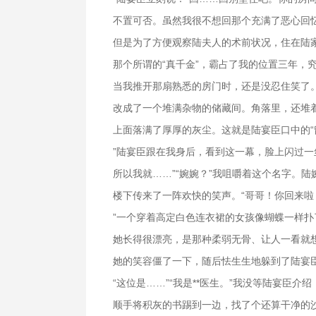
不置可否。虽然我很不想回那个充满了恶心回
但是为了方便观察陆夫人的术前状况，住在陆
那个所谓的“真千金”，霸占了我的位置三年，
当我推开那扇熟悉的房门时，还是没忍住笑了。
改成了一个堆满杂物的储藏间。角落里，还堆
上面落满了厚厚的灰尘。这就是陆宴臣口中的“
”陆宴臣跟在我身后，看到这一幕，脸上闪过一
所以我就……”“婉婉？”我咀嚼着这个名字。
楼下传来了一阵欢快的笑声。“哥哥！你回来啦
”一个穿着高定白色连衣裙的女孩像蝴蝶一样
她长得很漂亮，是那种柔弱无骨、让人一看就
她的笑容僵了一下，随后怯生生地躲到了陆宴
“这位是……”“我是**医生。”我没等陆宴臣介
顺手将积灰的书踢到一边，找了个还算干净的