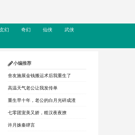
玄幻
奇幻
仙侠
武侠
小编推荐
舍友施展金钱搬运术后我重生了
高温天气老公让我发传单
重生早十年，老公的白月光碎成渣
七零团宠美又娇，糙汉夜夜撩
许月姝秦肆言