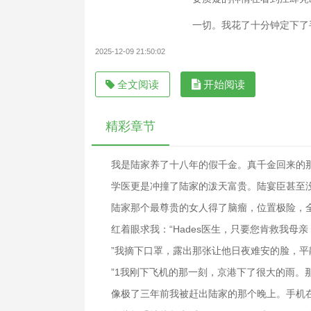
一切。我花了十分钟定下了手
2025-12-09 21:50:02
全文阅读
开始阅读
精彩章节
我是陆家养了十八年的假千金。真千金回来的
学医更是冲撞了陆家的泼天富贵。陆宴臣甚至
陆家那个最尊贵的女人得了脑瘤，位置极险，
红着眼求我：“Hades医生，只要您肯救我母
”我摘下口罩，露出那张让他日夜难安的脸，平
”1我刚下飞机的那一刻，京港下了很大的雨。
像极了三年前我被赶出陆家的那个晚上。手机