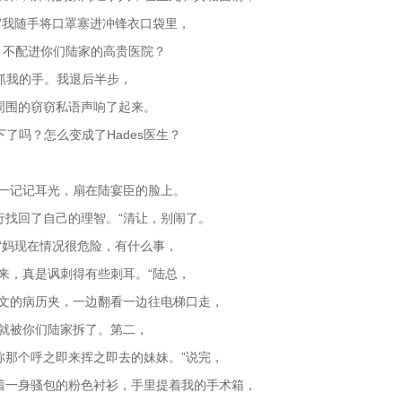
”我随手将口罩塞进冲锋衣口袋里，
’，不配进你们陆家的高贵医院？
想抓我的手。我退后半步，
周围的窃窃私语声响了起来。
下了吗？怎么变成了Hades医生？
是一记记耳光，扇在陆宴臣的脸上。
行找回了自己的理智。“清让，别闹了。
“妈现在情况很危险，有什么事，
来，真是讽刺得有些刺耳。“陆总，
英文的病历夹，一边翻看一边往电梯口走，
前就被你们陆家拆了。第二，
你那个呼之即来挥之即去的妹妹。”说完，
着一身骚包的粉色衬衫，手里提着我的手术箱，