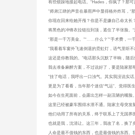
有些烦躁地接起电话。“Hades，你疯了？那
”师弟江肆的声音在暴雨声中显得格外炸耳，“
你现在回来给她开颅？你是不是嫌自己命太长？
将黑色的冲锋衣拉链拉到顶，遮住了半张脸。“
“那是一千万美金。”“……什么？”“手术费，
”我看着车窗外飞速倒退的霓虹灯，语气里听不
这还是你教我的。”电话那头沉默了半晌，随后
我去准备麻醉方案，不过说好了，要是陆家那
”挂了电话，我呼出一口浊气。其实我没说实
更是为了看看，当年那个迷信“气运”、觉得医
如今在生死面前，会露出怎样一副丑陋的嘴脸。
这里已经被豪车围得水泄不通。陆家主母突发
他们动用了所有的关系，终于联系上了无国界医
也就是我，沈清让。这三年，我改了名，换了
人命是最不值钱的东西，也是最值钱的东西。