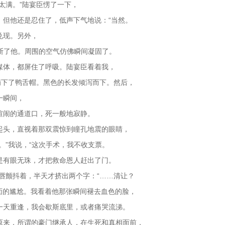
太满。”陆宴臣愣了一下，
。但他还是忍住了，低声下气地说：“当然。
兑现。另外，
打断了他。周围的空气仿佛瞬间凝固了。
媒体，都屏住了呼吸。陆宴臣看着我，
摘下了鸭舌帽。黑色的长发倾泻而下。然后，
一瞬间，
喧闹的通道口，死一般地寂静。
起头，直视着那双震惊到瞳孔地震的眼睛，
。”我说，“这次手术，我不收支票。
是有眼无珠，才把救命恩人赶出了门。
唇颤抖着，半天才挤出两个字：“……清让？
面的尴尬。我看着他那张瞬间褪去血色的脸，
一天重逢，我会歇斯底里，或者痛哭流涕。
原来，所谓的豪门继承人，在生死和真相面前，