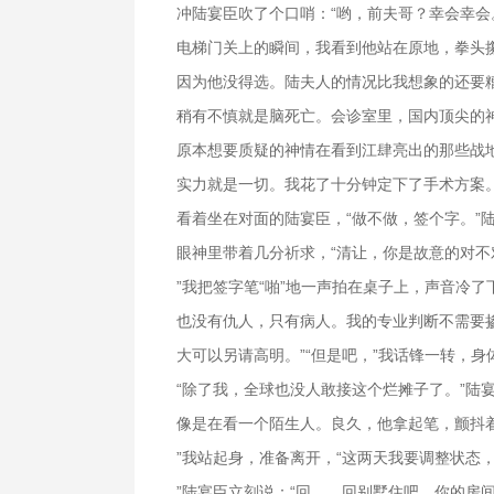
冲陆宴臣吹了个口哨：“哟，前夫哥？幸会幸会
电梯门关上的瞬间，我看到他站在原地，拳头
因为他没得选。陆夫人的情况比我想象的还要
稍有不慎就是脑死亡。会诊室里，国内顶尖的
原本想要质疑的神情在看到江肆亮出的那些战
实力就是一切。我花了十分钟定下了手术方案。
看着坐在对面的陆宴臣，“做不做，签个字。”
眼神里带着几分祈求，“清让，你是故意的对不
”我把签字笔“啪”地一声拍在桌子上，声音冷了
也没有仇人，只有病人。我的专业判断不需要
大可以另请高明。”“但是吧，”我话锋一转，
“除了我，全球也没人敢接这个烂摊子了。”陆
像是在看一个陌生人。良久，他拿起笔，颤抖
”我站起身，准备离开，“这两天我要调整状态
”陆宴臣立刻说：“回……回别墅住吧。你的房