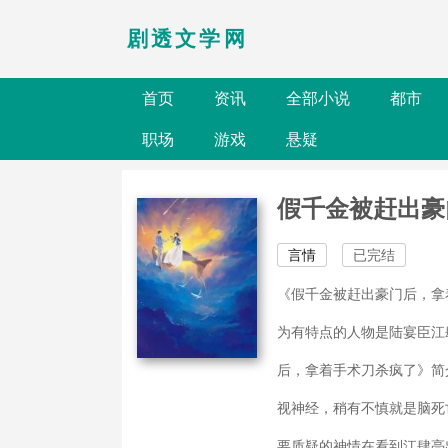
剧透文学网
首页
资讯
全部小说
都市
职场
游戏
悬疑
假千金被赶出豪
言情
已完结
《假千金被赶出豪门后，拿
为有特点的人物是陆宴臣江
后，拿着手术刀杀疯了》简
视神经，稍有不慎就是脑死
要质疑的神情在看到江肆亮