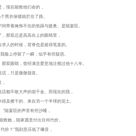
是，现在能救他们命的，
几个黑衣保镖就拦住了路。
宇间带着掩饰不住的焦躁与疲惫。是陆宴臣。
了，那双总是高高在上的眼睛里，
在求人的时候，背脊也是挺得笔直的。
线在我脸上停留了一瞬，似乎有些疑惑。
。那双眼睛，曾经满含爱意地注视过他十八年。
说话，只是微微颔首。
让，
说话都不敢大声的假千金。而现在的我，
来得及擦干的、来自另一个半球的泥土。
来。”陆宴臣的声音有些沙哑，
您能救她，陆家愿意付出任何代价。
何代价？”我刻意压低了嗓音，