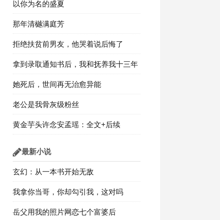
以你为名的盛夏
那年清樾满庭芳
拒绝扶贫前男友，他哭着说后悔了
拿到录取通知书后，我和抚养我十三年
的姐姐断绝关系
她死后，世间再无治愈异能
老公是我骨灰级粉丝
黄金芋头许念安孟瑶：全文+后续
最新小说
玄幻：从一本书开始无敌
我拿你当哥，你却勾引我，这对吗
岳父用我的照片网恋七个富婆后