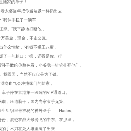
可是陆家的单子！
那老太婆当年把你当垃圾一样扔出去，
”我伸手拦了一辆车，
江肆。”我平静地打断他，
一千万美金，现金，不走公账。
出什么情绪，“有钱不赚王八蛋，
爆了一句粗口：“操，还得是你。行，
帮孙子敢给你脸色看，小爷我一针管扎死他们。
话。我回国，当然不仅仅是为了钱。
生满身血气会冲撞家门的陆家，
车子停在京港第一医院的VIP通道口。
脑瘤，压迫脑干，国内专家束手无策。
生组织里最神秘的神外圣手——Hades。
身份，混迹在战火最纷飞的中东。在那里，
我的手术刀在死人堆里练了出来，