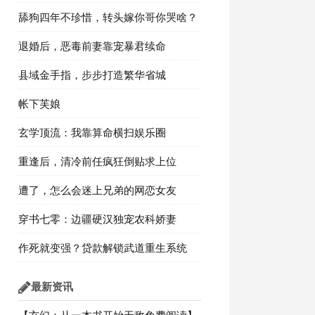
舔狗四年不珍惜，转头嫁你哥你哭啥？
退婚后，恶毒前妻靠宠暴君续命
县域金手指，步步打造繁华省城
帐下芙娘
玄学顶流：我靠算命横扫娱乐圈
重逢后，清冷前任疯狂倒贴求上位
遭了，怎么会迷上兄弟的网恋女友
穿书七零：边疆硬汉独宠农科娇妻
作死就变强？贷款解锁武道重生系统
最新资讯