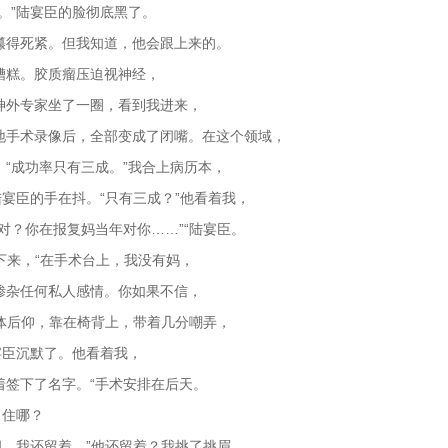
。”陆宴臣的脸彻底黑了。
攥得死紧。但我知道，他会跟上来的。
糟糕。胶质瘤压迫视神经，
神外专家坐了一圈，看到我进来，
地手术录像后，全部变成了闭嘴。在这个领域，
“成功率只有三成。”我合上病历本，
陆宴臣的手在抖。“只有三成？”他看着我，
对？你在报复妈当年对你……”“陆宴臣。
下来，“在手术台上，我没有妈，
掺杂任何私人感情。你如果不信，
身体后仰，靠在椅背上，带着几分嘲弄，
宴臣沉默了。他看着我，
着签下了名字。“手术安排在后天。
，住哪？
间，我还留着。”他还留着？我挑了挑眉，