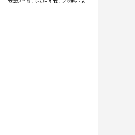
在哪里免费看 全部章节免费阅读
我拿你当哥，你却勾引我，这对吗小说
全文免费阅读第五章坦白局