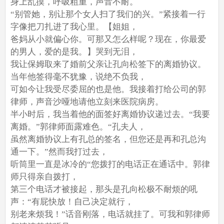
身上乱摸，呼吸粗重，声音不耐。
“别管她，别让那个女人扫了我们的兴。”紧接着一行
字像把刀扎进了我心里。【姐姐，
爸妈从小就偏心你。可那又怎么样呢？现在，你最爱
的男人，爱的是我。】哭到无泪，
我让保姆取来了婚前父亲让孔向松签下的离婚协议。
当年他签得毫不犹豫，说绝不负我，
可如今让我受尽委屈的也是他。我接着打给公司的郭
律师，声音沙哑地请他立刻来医院病房。
半小时后，我当着他的面签好离婚协议递过去。“我要
离婚。”郭律师面露难色。“孔夫人，
虽然离婚协议上有孔总的签名，但您还是再和孔总沟
通一下。”然而我打过去，
听筒里一直是冰冷的“您拨打的电话正在通话中。郭律
师只得亲自拨打，
第三个电话才被接起，那头是孔向松极不耐烦的吼
声：“有屁快放！自己决定就行，
别老来烦我！”话音刚落，电话就挂了。可我和郭律师