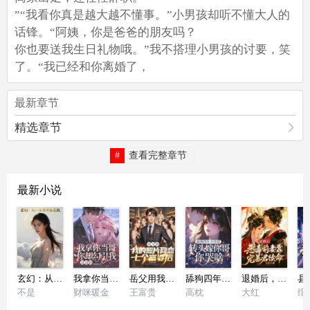
”“我看你真是越大越不懂事。”小男孩却听不懂大人的
话锋。“阿姨，你是爸爸的朋友吗？
你也要送我生日礼物哦。”我不搭理小男孩的讨要，笑
了。“我已经和你离婚了，
最新章节
精选章节
查看完整章节
最新小说
玄幻：从一本书开始无敌
我拿你当哥，你却勾引我，这对吗
岳父用我的照片网恋七个富婆后
舔狗四年不珍惜，转头嫁你哥你哭啥？
退婚后，恶毒前妻靠宠暴君续命
不是
财咪暖金
王富贵
高枕
大红
绾