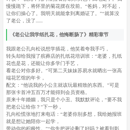
慢慢跪下，将怀里的菊花摆在坟前。“爸妈，对不起，
让你们操心了。我明天就能拿到离婚证了。”“就算没
了老公，没了......
《老公让我学纸扎花，他悔断肠了》精彩章节
我跟老公孔向松说想学插花，他笑着夸我手巧，
转头却给我报了殡葬店的扎纸花培训班：“老婆，扎纸
花也是花，还能让你多学门手艺，
看老公对你多好。”可第二天妹妹苏易水就晒出一张高
端花艺馆的年卡，
配文：“他说我的小公主就该玩最精致的东西。”可是
那张卡首冲五百万才能得到会员资格。
原来十年婚姻，我只是个小丑。我默默评论，“要不我
把老公让给你？”下一秒，
孔向松慌张地打来电话：“老婆你别多想，我给她报班
就是想让她陪你一起学，
带动你的积极性。”“你先把评论删了好吗？被看到影