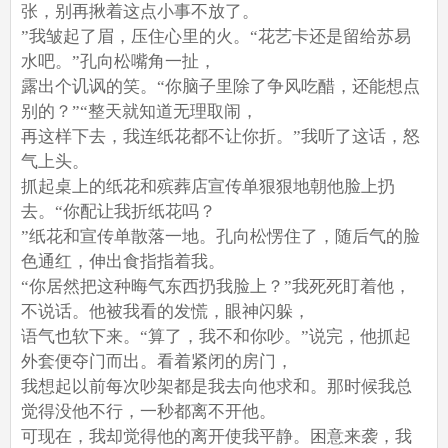
张，别再揪着这点小事不放了。
”我皱起了眉，压住心里的火。“花艺卡还是留给苏易
水吧。”孔向松嘴角一扯，
露出个讥讽的笑。“你脑子里除了争风吃醋，还能想点
别的？”“整天就知道无理取闹，
再这样下去，我连纸花都不让你折。”我听了这话，怒
气上头。
抓起桌上的纸花和殡葬店宣传单狠狠地朝他脸上扔
去。“你配让我折纸花吗？
”纸花和宣传单散落一地。孔向松愣住了，随后气的脸
色通红，伸出食指指着我。
“你居然把这种晦气东西扔我脸上？”我死死盯着他，
不说话。他被我看的发慌，眼神闪躲，
语气也软下来。“算了，我不和你吵。”说完，他抓起
外套便夺门而出。看着紧闭的房门，
我想起以前每次吵架都是我去向他求和。那时候我总
觉得没他不行，一秒都离不开他。
可现在，我却觉得他的离开使我平静。困意来袭，我