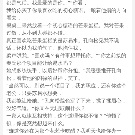
都是气话。我最爱的是你。”“你看，
我给你买了你最喜欢吃的初心糖语。”顺着他指的方向
看去，
餐桌上果然放着一个初心糖语的芒果蛋糕。我对芒果
过敏，从小到大碰都不碰。
真正喜欢吃芒果蛋糕的是苏易水。孔向松见我不说
话，还以为我消气了。他抱住我，
柔声哄我。“喜欢吗？有件事想拜托你。”“你之前接的
秦氏那个项目能让给易水吗？
她想多练练手，以后好帮你分担。”我缓缓推开孔向
松，看着他的闪躲的眼神，笑了。
“当然可以。别说一个项目了，我的职位，还有你这个
老公，只要苏易水想要，
我都能让给她。”孔向松脸色沉了下来，揉了揉眉心，
没好气道。“你又在无理取闹什么？
一家人就该互相扶持，这个道理你都不懂？”他顿了
顿，像是突然想起来什么。
“难道你还在为那个花艺卡吃醋？我明天也给你办一