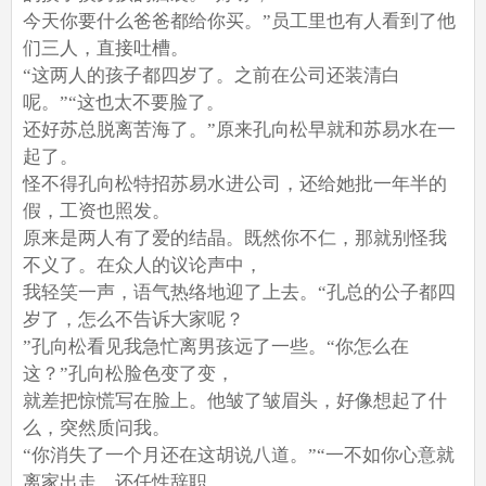
今天你要什么爸爸都给你买。”员工里也有人看到了他
们三人，直接吐槽。
“这两人的孩子都四岁了。之前在公司还装清白
呢。”“这也太不要脸了。
还好苏总脱离苦海了。”原来孔向松早就和苏易水在一
起了。
怪不得孔向松特招苏易水进公司，还给她批一年半的
假，工资也照发。
原来是两人有了爱的结晶。既然你不仁，那就别怪我
不义了。在众人的议论声中，
我轻笑一声，语气热络地迎了上去。“孔总的公子都四
岁了，怎么不告诉大家呢？
”孔向松看见我急忙离男孩远了一些。“你怎么在
这？”孔向松脸色变了变，
就差把惊慌写在脸上。他皱了皱眉头，好像想起了什
么，突然质问我。
“你消失了一个月还在这胡说八道。”“一不如你心意就
离家出走，还任性辞职。