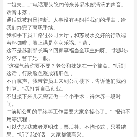
”“姐夫.......”电话那头隐约传来苏易水娇滴滴的声音。
话音未落，
通话就被粗暴挂断。人事没有再阻拦我们的理由，给
我们办完了离职手续。
我和手下员工路过公司大厅，和苏易水交好的行政端
着杯咖啡，脸上满是幸灾乐祸。“哟，
这不是苏副部长吗？回家享福当全职主妇呀。”我脚步
没停，瞥了她一眼。
“这福气给你要不要？老公和妹妹在一个被窝。”听到
这话，行政脸色涨成猪肝色，
不再吭声。我带着员工来到公司楼下，告诉他们我的
打算。“我打算自己创业。
不过接下来几天需要做一个小手术，得休养一段时
间。
”“前期公司的手续等工作需要大家多操心了。”“报销不
用等流程，
可以先找我或者夏明珠，票后补。不拘形式，只看结
果。”听了我的话，大家都很高兴。