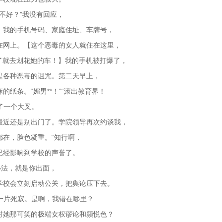
，好不好？”我没有回应，
，我的手机号码、家庭住址、车牌号，
在网上。【这个恶毒的女人就住在这里，
了就去划花她的车！】我的手机被打爆了，
是各种恶毒的诅咒。第二天早上，
纸条。“媚男**！”“滚出教育界！
了一个大叉。
最近还是别出门了。学院领导再次约谈我，
都在，脸色凝重。“知行啊，
已经影响到学校的声誉了。
办法，就是你出面，
学校会立刻启动公关，把舆论压下去。
里一片死寂。是啊，我错在哪里？
对她那可笑的极端女权谬论和颜悦色？