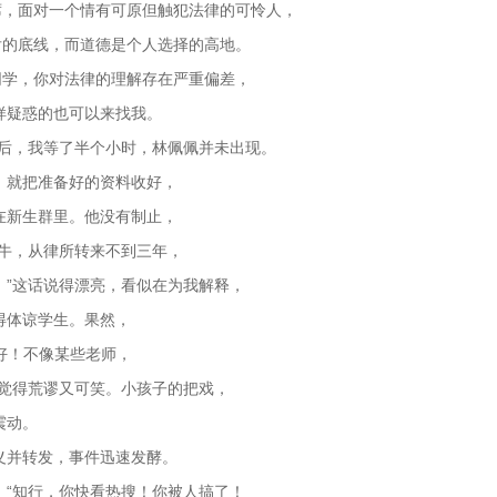
席，面对一个情有可原但触犯法律的可怜人，
后的底线，而道德是个人选择的高地。
同学，你对法律的理解存在严重偏差，
样疑惑的也可以来找我。
课后，我等了半个小时，林佩佩并未出现。
，就把准备好的资料收好，
在新生群里。他没有制止，
大牛，从律所转来不到三年，
。”这话说得漂亮，看似在为我解释，
得体谅学生。果然，
真好！不像某些老师，
只觉得荒谬又可笑。小孩子的把戏，
震动。
义并转发，事件迅速发酵。
。“知行，你快看热搜！你被人搞了！