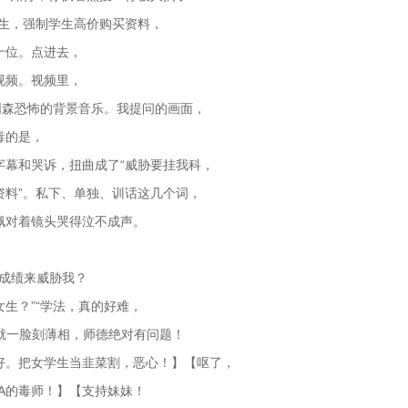
学生，强制学生高价购买资料，
十位。点进去，
视频。视频里，
阴森恐怖的背景音乐。我提问的画面，
毒的是，
字幕和哭诉，扭曲成了“威胁要挂我科，
资料”。私下、单独、训话这几个词，
佩对着镜头哭得泣不成声。
要用成绩来威胁我？
生？”“学法，真的好难，
看着就一脸刻薄相，师德绝对有问题！
好。把女学生当韭菜割，恶心！】【呕了，
A的毒师！】【支持妹妹！