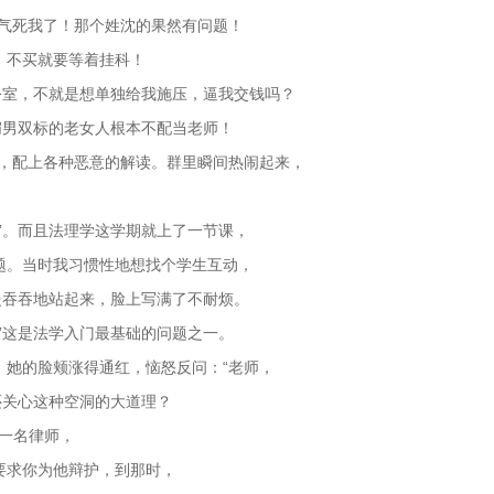
“气死我了！那个姓沈的果然有问题！
，不买就要等着挂科！
公室，不就是想单独给我施压，逼我交钱吗？
媚男双标的老女人根本不配当老师！
来，配上各种恶意的解读。群里瞬间热闹起来，
，
”。而且法理学这学期就上了一节课，
题。当时我习惯性地想找个学生互动，
慢吞吞地站起来，脸上写满了不耐烦。
”这是法学入门最基础的问题之一。
。她的脸颊涨得通红，恼怒反问：“老师，
还关心这种空洞的大道理？
为一名律师，
要求你为他辩护，到那时，