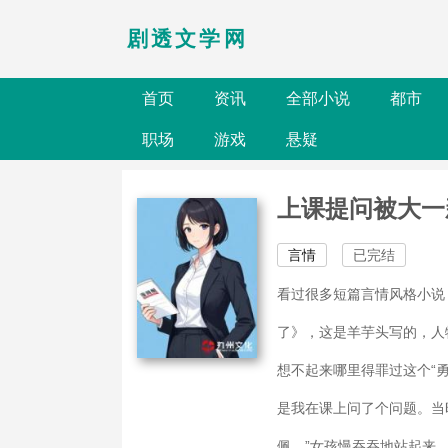
剧透文学网
首页
资讯
全部小说
都市
职场
游戏
悬疑
上课提问被大一
言情
已完结
看过很多短篇言情风格小说
了》，这是羊芋头写的，人
想不起来哪里得罪过这个“
是我在课上问了个问题。当
佩。”女孩慢吞吞地站起来