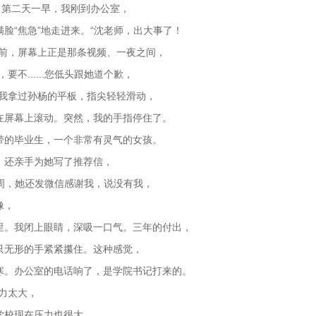
】第二天一早，我刚到办公室，
脸“焦急”地走进来。“沈老师，出大事了！
面前，屏幕上正是那条视频、一夜之间，
不......您低头跟她道个歉，
。我拿过孙杨的平板，指尖轻轻滑动，
在屏幕上滚动。突然，我的手指停住了。
带的毕业生，一个非常有灵气的女孩。
，还亲手为她写了推荐信，
上周，她还发微信感谢我，说没有我，
像，
里。我闭上眼睛，深吸一口气。三年的付出，
只无形的手紧紧攥住。这种感觉，
寒。办公室的电话响了，是学院书记打来的。
力太大，
学校现在压力也很大。