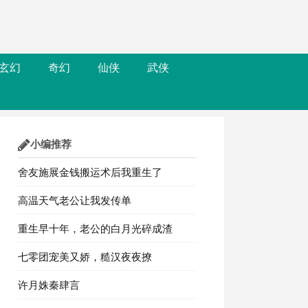
玄幻
奇幻
仙侠
武侠
小编推荐
舍友施展金钱搬运术后我重生了
高温天气老公让我发传单
重生早十年，老公的白月光碎成渣
七零团宠美又娇，糙汉夜夜撩
许月姝秦肆言