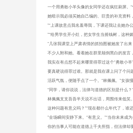
一个用勇敢小羊头像的女同学还在疯狂刷屏。
她暗示我必须买她自己编的、巨贵的补充资料
”“上课故意点我名羞辱我，下课还我让去她办
”“给男学生开小灶，把女学生当摇钱树，这种
”几张我课堂上严肃表情的抓拍图被她发了出
不少人附和她。看着她在群里颠倒黑白的发言
我实在有点想不起来哪里得罪过这个“勇敢小羊
要真硬说得罪过谁。那就是我在课上问了个问
活跃气氛，便随手点了一个。“林佩佩。”女孩
“同学，请你说说，法律与道德的区别是什么？
林佩佩支支吾吾半天说不出话，周围传来低笑
这种问题有意义吗？”“现在都什么年代了，谁
”全场瞬间安静下来。“有意义。”“当你未来成
你的当事人可能在道德上千夫所指，但法律却