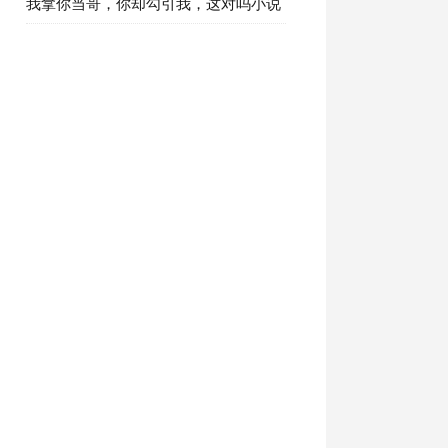
在哪里免费看 全部章节免费阅读
我拿你当哥，你却勾引我，这对吗小说
全文免费阅读第五章坦白局