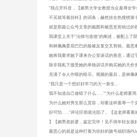
”我点开抖音，【媚男大学女教授当众羞辱女
不买就等着挂科】的词条，赫然挂在热搜榜第
就是那篇公众号文章的截图和被恶意剪辑过的
我课堂上关于“法律与道德”的阐述，被配上了
和林佩佩委屈巴巴的脸被反复交叉剪辑。最恶
她将我要求她下课来办公室谈话的善意，通过
除非我私下接受她的单独训话并购买她的天价
充满了令人作呕的暗示。视频的最后，是林佩
“我只是一个想好好学习的大一新生，
我不知道自己做错了什么......”“为什么老师
为什么她对男生那么宽容，却要这样羞辱一个女
好可怕......”评论区彻底沦陷了。【这老师
】【媚男老妖婆，鉴定完毕！见不得年轻女孩
最恶心的就是这种打着为你好的旗号搞职场PU