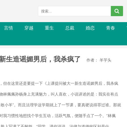
言情
穿越
重生
总裁
婚恋
青春
新生造谣媚男后，我杀疯了
作者： 羊芋头
，但在这里还是要提一下《上课提问被大一新生造谣媚男后，我杀疯
物林佩佩孙杨身上充满魅力，叫人喜欢，小说讲述的是：我实在有点
勇敢小羊”。而且法理学这学期就上了一节课，要真硬说得罪过谁。那就
时我习惯性地想找个学生互动，活跃气氛，便随手点了一个。“林佩
，脸上写满了不耐烦。“同学，请你说说，法律与道德的区别是什