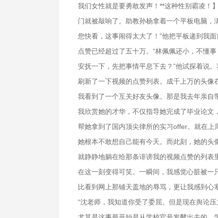
我们女性就是要勇敢发声！**这种性别霸凌！
门就被敲响了。助教孙杨拿着一个平板电脑，满
您快看，这事闹得太大了！”他把平板递到我
点赞已经超过了五十万。“林佩佩还小，不懂事，要
安抚一下，先把事情平息下去？”他试探着说
刷新了一下视频的点赞列表。成千上万的头像
我看到了一个互关好友头像。那是我去年亲自
我欣赏她的才华，不仅指导她完成了毕业论文
帮她拿到了国内顶尖律所的实习offer。就在
她根本不敢想自己能有今天。而此刻，她的头
就静静地躺在给那条诽谤我的视频点赞的列表
在这一刻变得可笑。一瞬间，我感觉心脏被一
比看到网上那铺天盖地的辱骂，更让我感到心
“沈老师，我知道你受了委屈。但是现在舆论压
尤其是这事最开始是从学校官号发酵出去的，