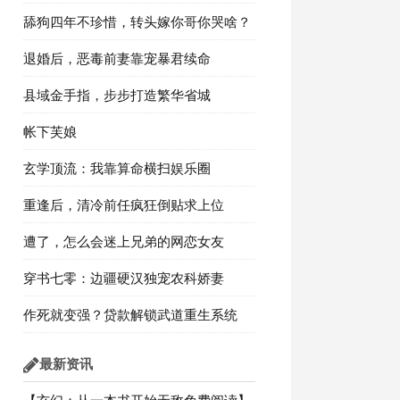
舔狗四年不珍惜，转头嫁你哥你哭啥？
退婚后，恶毒前妻靠宠暴君续命
县域金手指，步步打造繁华省城
帐下芙娘
玄学顶流：我靠算命横扫娱乐圈
重逢后，清冷前任疯狂倒贴求上位
遭了，怎么会迷上兄弟的网恋女友
穿书七零：边疆硬汉独宠农科娇妻
作死就变强？贷款解锁武道重生系统
最新资讯