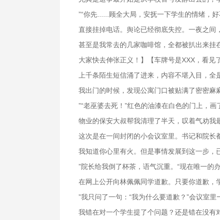
”“你先......顾全大局，安抚一下学生的情绪
直接挂掉电话。舆论已经彻底失控。一夜之间
甚至是我常去的几家咖啡馆，全都被扒出来挂
大家快去伸张正义！】【车牌号是XXX，看见
上千条陌生短信涌了进来，内容不堪入目，全
我出门的时候，发现公寓门口被贴满了密密麻麻的
”“老巫婆去死！”红色的油漆在白色的门上，画
物业的保安大叔帮我清理了半天，叹着气劝我
这次是在一间封闭的小会议室里。书记和院长
我知道你心里有火。但是事情发展到这一步，
”院长给我倒了杯茶，语气沉重。“现在唯一的
在网上公开向林佩佩同学道歉。只要你道歉，
”我只问了一句：“我为什么要道歉？”会议室
我错在对一个学生提了个问题？还是错在没有