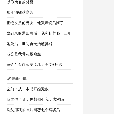
以你为名的盛夏
那年清樾满庭芳
拒绝扶贫前男友，他哭着说后悔了
拿到录取通知书后，我和抚养我十三年
的姐姐断绝关系
她死后，世间再无治愈异能
老公是我骨灰级粉丝
黄金芋头许念安孟瑶：全文+后续
最新小说
玄幻：从一本书开始无敌
我拿你当哥，你却勾引我，这对吗
岳父用我的照片网恋七个富婆后