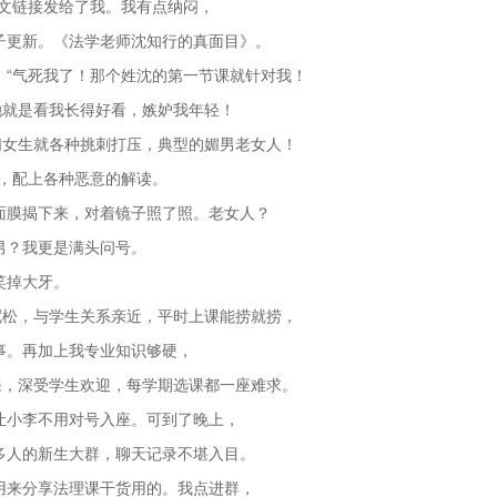
推文链接发给了我。我有点纳闷，
子更新。《法学老师沈知行的真面目》。
。“气死我了！那个姓沈的第一节课就针对我！
她就是看我长得好看，嫉妒我年轻！
们女生就各种挑刺打压，典型的媚男老女人！
来，配上各种恶意的解读。
面膜揭下来，对着镜子照了照。老女人？
男？我更是满头问号。
笑掉大牙。
宽松，与学生关系亲近，平时上课能捞就捞，
事。再加上我专业知识够硬，
课，深受学生欢迎，每学期选课都一座难求。
让小李不用对号入座。可到了晚上，
多人的新生大群，聊天记录不堪入目。
用来分享法理课干货用的。我点进群，