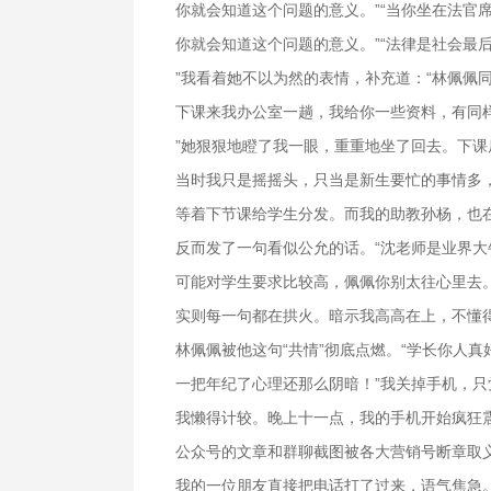
你就会知道这个问题的意义。”“当你坐在法官
你就会知道这个问题的意义。”“法律是社会最
”我看着她不以为然的表情，补充道：“林佩佩
下课来我办公室一趟，我给你一些资料，有同
”她狠狠地瞪了我一眼，重重地坐了回去。下
当时我只是摇摇头，只当是新生要忙的事情多
等着下节课给学生分发。而我的助教孙杨，也
反而发了一句看似公允的话。“沈老师是业界
可能对学生要求比较高，佩佩你别太往心里去
实则每一句都在拱火。暗示我高高在上，不懂
林佩佩被他这句“共情”彻底点燃。“学长你人
一把年纪了心理还那么阴暗！”我关掉手机，
我懒得计较。晚上十一点，我的手机开始疯狂
公众号的文章和群聊截图被各大营销号断章取
我的一位朋友直接把电话打了过来，语气焦急