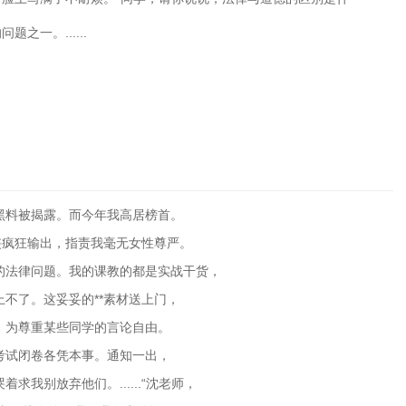
之一。......
黑料被揭露。而今年我高居榜首。
侠疯狂输出，指责我毫无女性尊严。
的法律问题。我的课教的都是实战干货，
不了。这妥妥的**素材送上门，
：为尊重某些同学的言论自由。
考试闭卷各凭本事。通知一出，
我别放弃他们。......“沈老师，