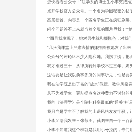
您快看看公众号！”法学系的博士生小李突把
点开学校官方公众号。一个名为学园秘密的帖
高居榜首。内容是一个匿名学生正在疯狂刷屏
问个问题答不上来就当着全班的面羞辱我！”“
”“而且我发现了，她对男生就和颜悦色，对我
”几张我课堂上严肃表情的抓拍图被她发了出
公众号的评论区不少人附和她。我愣了愣，把
我才刚过三十，从律所转到学校不过三年。媚
这话要是让我以前事务所的同事听见，怕是要
我在法学院是出了名的“放水”教授。教学风格
从不为难学生，更别提点名这种费力不讨好的
我的《法理学》是全院挂科率最低的“通关”神
我只当是学生不了解我的上课风格发发牢骚，
小李又给我发来三张截图。截图来自一个三百
小李不知道我这个群就是我用小号拉的，专门