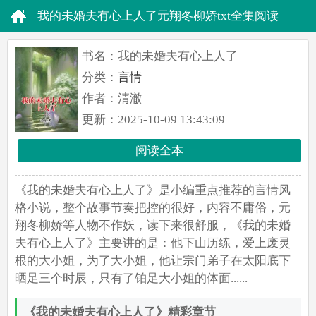
我的未婚夫有心上人了元翔冬柳娇txt全集阅读
by清澈
书名：我的未婚夫有心上人了
分类：
言情
作者：清澈
更新：2025-10-09 13:43:09
阅读全本
《我的未婚夫有心上人了》是小编重点推荐的言情风
格小说，整个故事节奏把控的很好，内容不庸俗，元
翔冬柳娇等人物不作妖，读下来很舒服，《我的未婚
夫有心上人了》主要讲的是：他下山历练，爱上废灵
根的大小姐，为了大小姐，他让宗门弟子在太阳底下
晒足三个时辰，只有了铂足大小姐的体面......
《我的未婚夫有心上人了》精彩章节