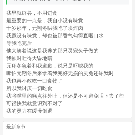
我早就辟谷，不用进食
最重要的一点是，我自小没有味觉
十岁那年，元翔冬哄我吃了块炸肉
我虽没有味觉，却也被那香气勾得直咽口水
等我吃完后
他大笑着说这是我养的那只灵宠兔子做的
我顿时吐得天昏地暗
元翔冬急着和我道歉，说只是吓唬我的
哪怕元翔冬后来拿着我完好无损的灵兔还铂我时
我也再不敢吃一口食物了
所以我讨厌一切吃食
我将嘴里的糕点往外吐，但还是不可避免咽下去了些
可很快我就意识到不对了
我的灵力在缓慢倒退
最新章节