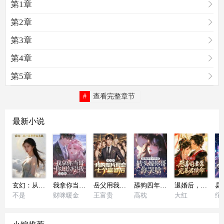
第1章
第2章
第3章
第4章
第5章
查看完整章节
最新小说
玄幻：从一本书开始无敌
我拿你当哥，你却勾引我，这对吗
岳父用我的照片网恋七个富婆后
舔狗四年不珍惜，转头嫁你哥你哭啥？
退婚后，恶毒前妻靠宠暴君续命
不是
财咪暖金
王富贵
高枕
大红
绾