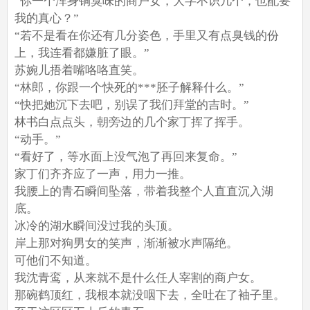
“你一个浑身铜臭味的商户女，大字不识几个，也配要
我的真心？”
“若不是看在你还有几分姿色，手里又有点臭钱的份
上，我连看都嫌脏了眼。”
苏婉儿捂着嘴咯咯直笑。
“林郎，你跟一个快死的***胚子解释什么。”
“快把她沉下去吧，别误了我们拜堂的吉时。”
林书白点点头，朝旁边的几个家丁挥了挥手。
“动手。”
“看好了，等水面上没气泡了再回来复命。”
家丁们齐齐应了一声，用力一推。
我腰上的青石瞬间坠落，带着我整个人直直沉入湖
底。
冰冷的湖水瞬间没过我的头顶。
岸上那对狗男女的笑声，渐渐被水声隔绝。
可他们不知道。
我沈青鸾，从来就不是什么任人宰割的商户女。
那碗鹤顶红，我根本就没咽下去，全吐在了袖子里。