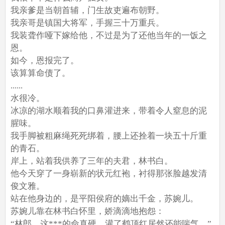
我亲爹是当朝首辅，门生故吏遍布朝野。
我亲哥是镇国大将军，手握三十万重兵。
我装聋作哑下嫁给他，不过是为了还他当年的一饭之
恩。
如今，恩报完了。
该算算命债了。
......
水很冷。
冰凉的湖水顺着我的口鼻灌进来，带着令人窒息的泥
腥味。
我手脚被粗麻绳死死绑着，腰上还拴着一块五十斤重
的青石。
岸上，站着我供养了三年的夫君，林书白。
他今天穿了一身崭新的状元红袍，衬得那张脸越发清
俊文雅。
站在他身边的，是平阳侯府的嫡出千金，苏婉儿。
苏婉儿靠在林书白怀里，娇滴滴地抱怨：
“林郎，这***的命真硬，灌了鹤顶红居然还能喘气。”