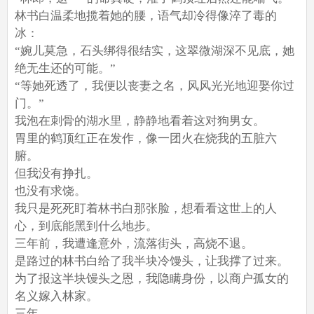
林书白温柔地揽着她的腰，语气却冷得像淬了毒的
冰：
“婉儿莫急，石头绑得很结实，这翠微湖深不见底，她
绝无生还的可能。”
“等她死透了，我便以丧妻之名，风风光光地迎娶你过
门。”
我泡在刺骨的湖水里，静静地看着这对狗男女。
胃里的鹤顶红正在发作，像一团火在烧我的五脏六
腑。
但我没有挣扎。
也没有求饶。
我只是死死盯着林书白那张脸，想看看这世上的人
心，到底能黑到什么地步。
三年前，我遭逢意外，流落街头，高烧不退。
是路过的林书白给了我半块冷馒头，让我撑了过来。
为了报这半块馒头之恩，我隐瞒身份，以商户孤女的
名义嫁入林家。
三年。