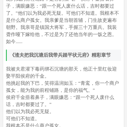
子，满眼嫌恶：“跟一个死人废什么话，吉时都要过
了。”他们以为我必死无疑。可他们不知道。我根本不
是什么商户孤女。我亲爹是当朝首辅，门生故吏遍布
朝野。我亲哥是镇国大将军，手握三十万重兵。我装
聋作哑下嫁给他，不过是为了还他当年的一饭之恩。
如今......
《渣夫把我沉塘后我带兵踏平状元府》精彩章节
我被夫君灌下毒药绑石沉塘的那天，他正十里红妆迎
娶平阳侯府的千金。
他挑起我的下巴，笑得温润如玉：“青鸾，你一个商户
孤女，能为我的前程铺路，是你的福气。”
侯府千金捂着鼻子，满眼嫌恶：“跟一个死人废什么
话，吉时都要过了。”
他们以为我必死无疑。
可他们不知道。
我根本不是什么商户孤女。