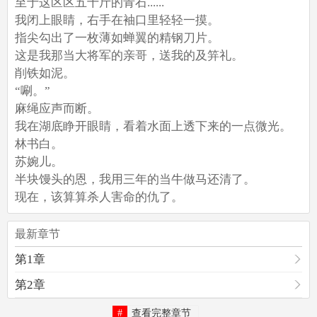
至于这区区五十斤的青石......
我闭上眼睛，右手在袖口里轻轻一摸。
指尖勾出了一枚薄如蝉翼的精钢刀片。
这是我那当大将军的亲哥，送我的及笄礼。
削铁如泥。
“唰。”
麻绳应声而断。
我在湖底睁开眼睛，看着水面上透下来的一点微光。
林书白。
苏婉儿。
半块馒头的恩，我用三年的当牛做马还清了。
现在，该算算杀人害命的仇了。
最新章节
第1章
第2章
查看完整章节