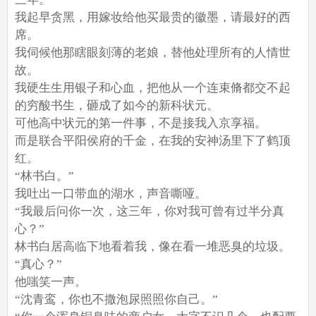
我起早贪黑，用嫁妆给他买最贵的徽墨，请最好的西
席。
我伺候他那瞎眼刻薄的老娘，替他处理所有的人情世
故。
我硬生生用银子和心血，把他从一个连束脩都交不起
的穷酸书生，砸成了如今的新科状元。
可他高中状元的第一件事，不是接我入京享福。
而是联合平阳侯府的千金，在我的安神汤里下了鹤顶
红。
“林书白。”
我吐出一口带血的湖水，声音嘶哑。
“我最后问你一次，这三年，你对我可曾有过半分真
心？”
林书白居高临下地看着我，像在看一堆恶臭的垃圾。
“真心？”
他嗤笑一声。
“沈青鸾，你也不撒泡尿照照你自己。”