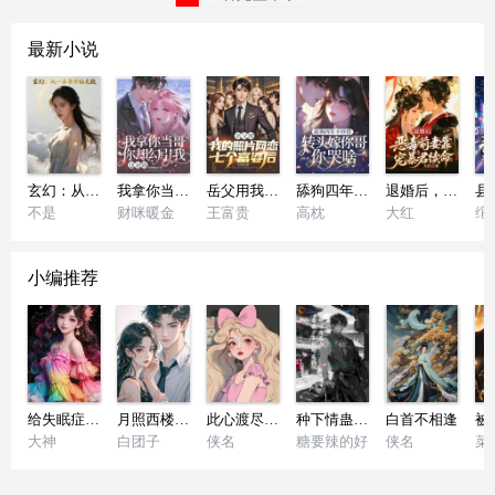
最新小说
玄幻：从一本书开始无敌
我拿你当哥，你却勾引我，这对吗
岳父用我的照片网恋七个富婆后
舔狗四年不珍惜，转头嫁你哥你哭啥？
退婚后，恶毒前妻靠宠暴君续命
不是
财咪暖金
王富贵
高枕
大红
绾
小编推荐
给失眠症少爷当人形抱枕后：后续
月照西楼不见你
此心渡尽不归舟：后续
种下情蛊后，苗疆少年阴郁又病娇
白首不相逢
大神
白团子
侠名
糖要辣的好
侠名
菜