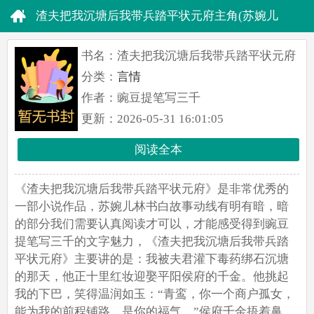
渣夫把我沉塘后我带兵踏平状元府主角(苏婉儿
林书白)全文txt免费阅读
书名：渣夫把我沉塘后我带兵踏平状元府
分类：
言情
作者：豌豆提笔写三千
更新：2026-05-31 16:01:05
阅读全本
《渣夫把我沉塘后我带兵踏平状元府》是非常优秀的
一部小说作品，苏婉儿林书白故事动线有明有暗，暗
的部分我们需要认真阅读才可以，才能感受得到豌豆
提笔写三千的文字魅力，《渣夫把我沉塘后我带兵踏
平状元府》主要讲的是：我被夫君灌下毒药绑石沉塘
的那天，他正十里红妆迎娶平阳侯府的千金。他挑起
我的下巴，笑得温润如玉：“青鸾，你一个商户孤女，
能为我的前程铺路，是你的福气。”侯府千金捂着鼻