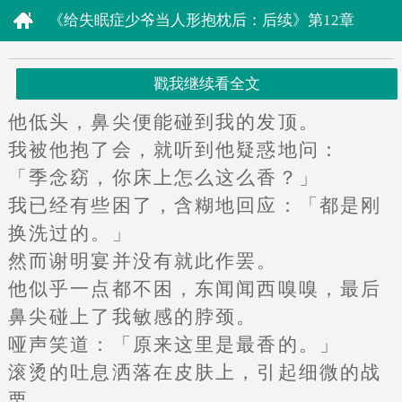
《给失眠症少爷当人形抱枕后：后续》第12章
戳我继续看全文
他低头，鼻尖便能碰到我的发顶。
我被他抱了会，就听到他疑惑地问：
「季念窈，你床上怎么这么香？」
我已经有些困了，含糊地回应：「都是刚
换洗过的。」
然而谢明宴并没有就此作罢。
他似乎一点都不困，东闻闻西嗅嗅，最后
鼻尖碰上了我敏感的脖颈。
哑声笑道：「原来这里是最香的。」
滚烫的吐息洒落在皮肤上，引起细微的战
栗。