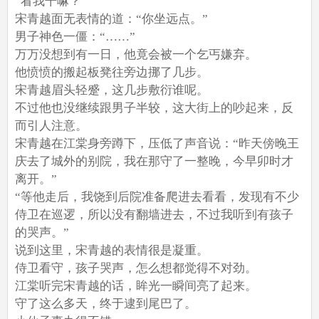
“看我干嘛？”
宋青越面无表情的道：“你坐远点。”
男子神色一僵：“……”
万万没想到有一日，他竟会被一个乞丐嫌弃。
他愤愤的搬起板凳往旁边挪了几步。
宋青越眉头轻蹙，这几步敷衍谁呢。
不过他也没继续跟男子半较，这大街上的吵起来，反
而引人注意。
宋青越在江棠身旁蹲下，压低了声音说：“昨天傍晚王
庆去了城外的别院，我在那守了一整晚，今早卯时才
离开。”
“等他走后，我饶到后院准备爬进去看看，发现有不少
侍卫在巡逻，所以没有翻墙进去，不过我听到有孩子
的哭声。”
说到这里，宋青越的表情很是凝重。
侍卫看守，孩子哭声，怎么想都觉得不对劲。
江棠听完宋青越的话，眸光一瞬间亮了起来。
守了这么多天，终于逮到尾巴了。