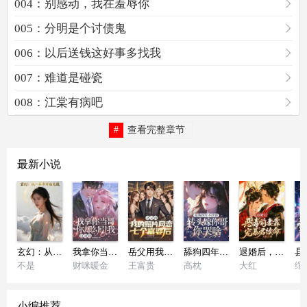
004：别感动，我在羞辱你
005：分明是个讨债鬼
006：以后送钱这好事多找我
007：难道是碰瓷
008：江棠有病吧
查看完整章节
最新小说
玄幻：从一本书开始无敌
我拿你当哥，你却勾引我，这对吗
岳父用我的照片网恋七个富婆后
舔狗四年不珍惜，转头嫁你哥你哭啥？
退婚后，恶毒前妻靠宠暴君续命
不是
财咪暖金
王富贵
高枕
大红
绾
小编推荐