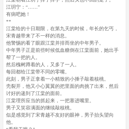
江玥宁：“……”
有病吧她！
**
江棠给的十日期限，在第九天的时候，年长的乞丐，
宋青越带来了不一样的消息。
他警惕的看了眼跟江棠并排而坐的中年男子。
中年男子正是前些时候低血糖倒在江棠面前，她出手
帮了一把的人。
然后槐树蹲着的人，又多了一人。
每回都给江棠带不同的零嘴。
此刻，男子正拿着一小精致的小捶子敲着核桃。
壳裂开，他又小心翼翼的把里面的肉挑了出来，然后
讨好的递到了江棠的面前。
江棠理所应当的抓起来，一把塞进嘴里。
男子又笑容满面的继续敲核桃。
似是感觉到了宋青越不友好的眼神，男子抬头望向
他。