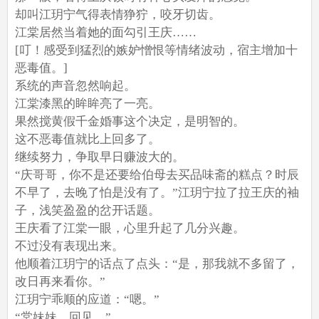
却叫江玥宁气得表情狰狞，咬牙切齿。
江棠居然当着她的面勾引王庆……
[叮！感受到猛烈的嫉妒憎恨等情绪波动，宿主增加十
恶毒值。]
系统的声音忽然响起。
江棠漆黑的眸眸亮了一亮。
果然搅黄假千金婚事这个决定，是明智的。
这不恶毒值就比上回多了。
继续努力，争取早日赚波大的。
“庆哥哥，你不是还要给伯母去买品味斋的糕点？时辰
不早了，去晚了怕是没有了。”江玥宁拉了拉王庆的袖
子，浅笑盈盈的岔开话题。
王庆看了江棠一眼，心里升起了几分兴趣。
不过没有表现出来。
他顺着江玥宁的话点了点头：“是，那我就不多留了，
改日再来看你。”
江玥宁乖顺的应道：“嗯。”
“棠妹妹，回见。”