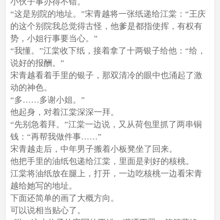
小伙子事办得不错。
“这是别院的地址。”宋青越将一张纸递给江棠：“王庆
的这个别院我总觉得古怪，他爹是都指使挥，有权有
势，小姐行事要当心。”
“我懂。”江棠收下纸，接着拿了十两银子给他：“给，
说好的报酬。”
宋青越看着手里的银子，那双清冷的眼中也涌起了激
动的神色。
“多……多谢小姐。”
他起身，对着江棠深深一拜。
“先别急着拜。”江棠一边说，又从荷包里抓了两串铜
钱：“再帮我做件事……”
宋青越走后，中年男子搬着小板凳坐了回来。
他把手里的油纸包递给江棠，里面是剥好的核桃。
江棠将油纸放在腿上，打开，一边吃核桃一边看宋青
越给她写的地址。
下面还简单的画了大概方向。
可以说相当贴心了。