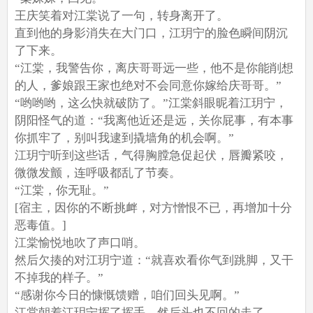
王庆笑着对江棠说了一句，转身离开了。
直到他的身影消失在大门口，江玥宁的脸色瞬间阴沉
了下来。
“江棠，我警告你，离庆哥哥远一些，他不是你能削想
的人，爹娘跟王家也绝对不会同意你嫁给庆哥哥。”
“哟哟哟，这么快就破防了。”江棠斜眼昵着江玥宁，
阴阳怪气的道：“我离他近还是远，关你屁事，有本事
你抓牢了，别叫我逮到撬墙角的机会啊。”
江玥宁听到这些话，气得胸膛急促起伏，唇瓣紧咬，
微微发颤，连呼吸都乱了节奏。
“江棠，你无耻。”
[宿主，因你的不断挑衅，对方憎恨不已，再增加十分
恶毒值。]
江棠愉悦地吹了声口哨。
然后欠揍的对江玥宁道：“就喜欢看你气到跳脚，又干
不掉我的样子。”
“感谢你今日的慷慨馈赠，咱们回头见啊。”
江棠朝着江玥宁挥了挥手，然后头也不回的走了。