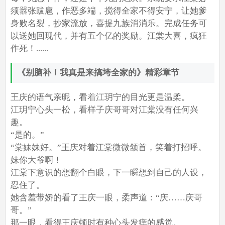
须嚣张跋扈，作恶多端，搅得全家不得安宁，让她爹
身败名裂，抄家流放，喜提九族消消乐。完成任务可
以送她回现代，并有五个亿的奖励。江棠大喜，疯狂
作死！......
《别脑补！我真是来搞垮全家的》精彩章节
王庆的语气亲昵，看着江玥宁的目光更是温柔。
江玥宁心头一松，看样子庆哥哥对江棠没有任何兴
趣。
“是的。”
“棠妹妹好。”王庆对着江棠微微颔首，笑着打招呼。
妹你大爷啊！
江棠下意识的想翻个白眼，下一瞬想到自己的人设，
忍住了。
她含羞带娇的看了王庆一眼，柔声道：“庆……庆哥
哥。”
那一眼，看得王庆顿时有种心头发痒的感觉。