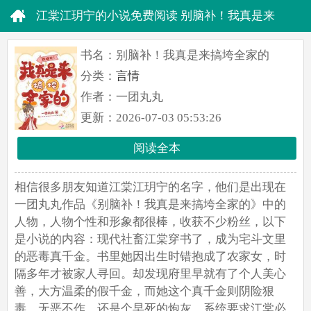
江棠江玥宁的小说免费阅读 别脑补！我真是来
搞垮全家的无删减全文
书名：别脑补！我真是来搞垮全家的
分类：
言情
作者：一团丸丸
更新：2026-07-03 05:53:26
阅读全本
相信很多朋友知道江棠江玥宁的名字，他们是出现在
一团丸丸作品《别脑补！我真是来搞垮全家的》中的
人物，人物个性和形象都很棒，收获不少粉丝，以下
是小说的内容：现代社畜江棠穿书了，成为宅斗文里
的恶毒真千金。书里她因出生时错抱成了农家女，时
隔多年才被家人寻回。却发现府里早就有了个人美心
善，大方温柔的假千金，而她这个真千金则阴险狠
毒，无恶不作，还是个早死的炮灰。系统要求江棠必