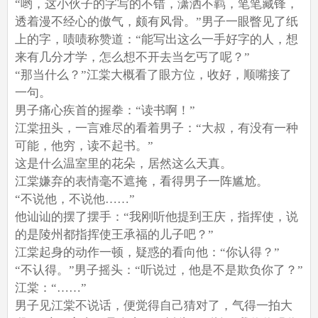
“哟，这小伙子的字写的不错，潇洒不羁，笔笔藏锋，
透着漫不经心的傲气，颇有风骨。”男子一眼瞥见了纸
上的字，啧啧称赞道：“能写出这么一手好字的人，想
来有几分才学，怎么想不开去当乞丐了呢？”
“那当什么？”江棠大概看了眼方位，收好，顺嘴接了
一句。
男子痛心疾首的握拳：“读书啊！”
江棠扭头，一言难尽的看着男子：“大叔，有没有一种
可能，他穷，读不起书。”
这是什么温室里的花朵，居然这么天真。
江棠嫌弃的表情毫不遮掩，看得男子一阵尴尬。
“不说他，不说他……”
他讪讪的摆了摆手：“我刚听他提到王庆，指挥使，说
的是陵州都指挥使王承福的儿子吧？”
江棠起身的动作一顿，疑惑的看向他：“你认得？”
“不认得。”男子摇头：“听说过，他是不是欺负你了？”
江棠：“……”
男子见江棠不说话，便觉得自己猜对了，气得一拍大