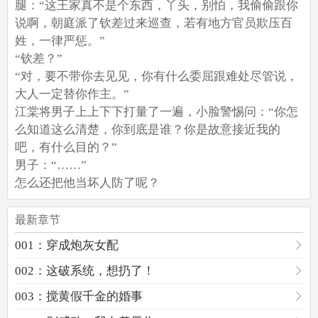
腿：“这王家真不是个东西，丫头，别怕，我偷偷跟你
说啊，朝庭派了钦差过来巡查，若有地方官员欺压百
姓，一律严惩。”
“钦差？”
“对，要不带你去见见，你有什么委屈跟难处尽管说，
大人一定替你作主。”
江棠将男子上上下下打量了一遍，小脸警惕问：“你怎
么知道这么清楚，你到底是谁？你是故意接近我的
吧，有什么目的？”
男子：“……”
怎么还把他当坏人防了呢？
最新章节
001：穿成炮灰女配
002：这破系统，想扔了！
003：搅黄假千金的婚事