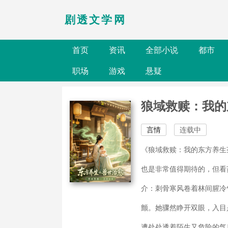
剧透文学网
首页
资讯
全部小说
都市
职场
游戏
悬疑
狼域救赎：我的
言情
连载中
《狼域救赎：我的东方养生
也是非常值得期待的，但看
介：刺骨寒风卷着林间腥冷
颤。她骤然睁开双眼，入目
遭处处透着陌生又危险的气息。.