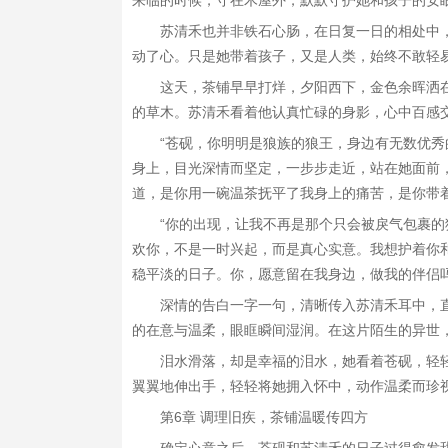
来临的时候，守在木屋外，默默守护她和孩子的安
苏清禾也并非铁石心肠，在日复一日的相处中
动了心。只是她带着孩子，又是人类，始终不敢轻
这天，茶铺早早打烊，夕阳西下，金色余晖洒
的草木。苏清禾看着他认真忙碌的身影，心中百感
“苍砚，你明明是狼族的狼王，身边有无数优秀
身上，目光深情而坚定，一步步走近，站在她面前
道，是你用一碗温茶抚平了我身上的痛苦，是你带
“你的出现，让我不再是那个只会被戾气包裹
欢你，不是一时兴起，而是真心实意。我想护着你
稳平淡的日子。你，愿意留在我身边，做我的伴侣吗
深情的告白一字一句，清晰传入苏清禾耳中，
的在意与温柔，眼眶瞬间湿润。在这片陌生的异世
泪水滑落，却是幸福的泪水，她看着苍砚，轻轻
翼翼地伸出手，轻轻将她拥入怀中，动作温柔而珍
第6章 调理旧疾，茶铺温暖传四方