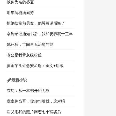
以你为名的盛夏
那年清樾满庭芳
拒绝扶贫前男友，他哭着说后悔了
拿到录取通知书后，我和抚养我十三年
的姐姐断绝关系
她死后，世间再无治愈异能
老公是我骨灰级粉丝
黄金芋头许念安孟瑶：全文+后续
最新小说
玄幻：从一本书开始无敌
我拿你当哥，你却勾引我，这对吗
岳父用我的照片网恋七个富婆后