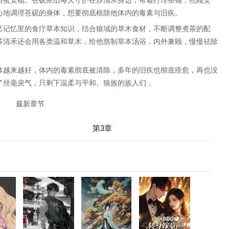
甜蜜安稳。苍砚依旧每天守护在苏清禾身边，帮着打理茶铺，照顾安
心地调理苍砚的身体，想要彻底根除他体内的毒素与旧疾。
己记忆里的食疗草本知识，结合狼域的草木食材，不断调整煮茶的配
苏清禾还会用各类温和草木，给他熬制草本汤浴，内外兼顾，慢慢祛除
体越来越好，体内的毒素彻底被清除，多年的旧疾也彻底痊愈，再也没
了丝毫戾气，只剩下温柔与平和。狼族的族人们，
最新章节
第3章