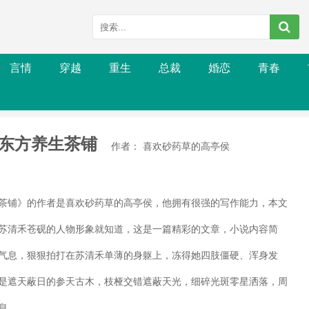
言情
穿越
重生
总裁
婚恋
青春
东方养生茶铺
作者： 喜欢砂药草的高亭侯
茶铺》的作者是喜欢砂药草的高亭侯，他拥有很强的写作能力，本文
苏清禾苍砚的人物形象就知道，这是一篇精彩的文章，小说内容简
气息，狠狠拍打在苏清禾单薄的身躯上，冻得她四肢僵硬、浑身发
是遮天蔽日的参天古木，枝桠交错遮蔽天光，细碎光斑零星洒落，周
.....