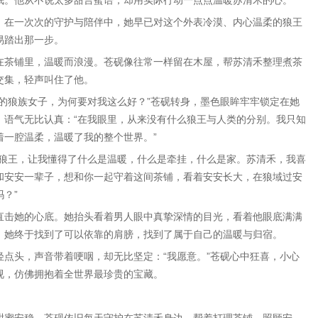
眠。他从不说太多甜言蜜语，却用实际行动一点点温暖苏清禾的心。
，在一次次的守护与陪伴中，她早已对这个外表冷漠、内心温柔的狼王
易踏出那一步。
在茶铺里，温暖而浪漫。苍砚像往常一样留在木屋，帮苏清禾整理煮茶
交集，轻声叫住了他。
的狼族女子，为何要对我这么好？”苍砚转身，墨色眼眸牢牢锁定在她
，语气无比认真：“在我眼里，从来没有什么狼王与人类的分别。我只知
着一腔温柔，温暖了我的整个世界。”
的狼王，让我懂得了什么是温暖，什么是牵挂，什么是家。苏清禾，我喜
和安安一辈子，想和你一起守着这间茶铺，看着安安长大，在狼域过安
？”
直击她的心底。她抬头看着男人眼中真挚深情的目光，看着他眼底满满
，她终于找到了可以依靠的肩膀，找到了属于自己的温暖与归宿。
点头，声音带着哽咽，却无比坚定：“我愿意。”苍砚心中狂喜，小心
视，仿佛拥抱着全世界最珍贵的宝藏。