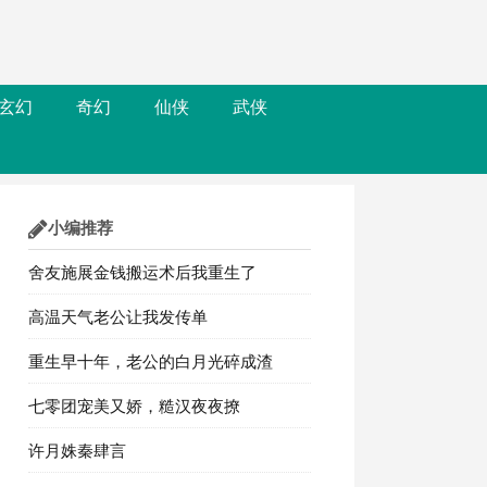
玄幻
奇幻
仙侠
武侠
小编推荐
舍友施展金钱搬运术后我重生了
高温天气老公让我发传单
重生早十年，老公的白月光碎成渣
七零团宠美又娇，糙汉夜夜撩
许月姝秦肆言