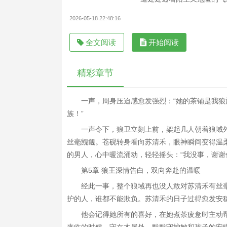
2026-05-18 22:48:16
全文阅读
开始阅读
精彩章节
一声，周身压迫感愈发强烈：“她的茶铺是我
族！”
一声令下，狼卫立刻上前，架起几人朝着狼域
丝毫觊觎。苍砚转身看向苏清禾，眼神瞬间变得温柔
的男人，心中暖流涌动，轻轻摇头：“我没事，谢谢
第5章 狼王深情告白，双向奔赴的温暖
经此一事，整个狼域再也没人敢对苏清禾有丝
护的人，谁都不能欺负。苏清禾的日子过得愈发安
他会记得她所有的喜好，在她煮茶疲惫时主动