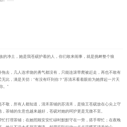
狼族的净土，她是我苍砚护着的人，你们敢来闹事，就是挑衅整个狼
外拖去，几人连求饶的勇气都没有，只能连滚带爬被赶走，再也不敢有
无比，满是关切：“有没有吓到你？”苏清禾看着眼前为她撑起一片天
你。”
毫不敬，所有人都知道，清禾茶铺的苏清禾，是狼王苍砚放在心尖上守
稳，茶铺的生意也越来越好，苍砚对她的呵护更是无微不至。
帮忙打理茶铺；在她照顾安安忙碌时默默守在一旁，搭手帮忙；在夜晚