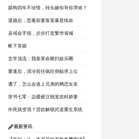
舔狗四年不珍惜，转头嫁你哥你哭啥？
退婚后，恶毒前妻靠宠暴君续命
县域金手指，步步打造繁华省城
帐下芙娘
玄学顶流：我靠算命横扫娱乐圈
重逢后，清冷前任疯狂倒贴求上位
遭了，怎么会迷上兄弟的网恋女友
穿书七零：边疆硬汉独宠农科娇妻
作死就变强？贷款解锁武道重生系统
最新资讯